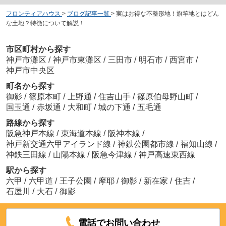
フロンティアハウス
>
ブログ記事一覧
>
実はお得な不整形地！旗竿地とはどん
な土地？特徴について解説！
市区町村から探す
神戸市灘区
/
神戸市東灘区
/
三田市
/
明石市
/
西宮市
/
神戸市中央区
町名から探す
御影
/
篠原本町
/
上野通
/
住吉山手
/
篠原伯母野山町
/
国玉通
/
赤坂通
/
大和町
/
城の下通
/
五毛通
路線から探す
阪急神戸本線
/
東海道本線
/
阪神本線
/
神戸新交通六甲アイランド線
/
神鉄公園都市線
/
福知山線
/
神鉄三田線
/
山陽本線
/
阪急今津線
/
神戸高速東西線
駅から探す
六甲
/
六甲道
/
王子公園
/
摩耶
/
御影
/
新在家
/
住吉
/
石屋川
/
大石
/
御影
電話でお問い合わせ