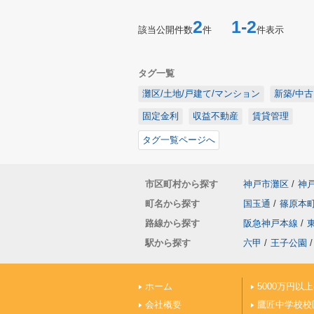
2
1-2
該当公開件数
件
件表示
タグ一覧
灘区/土地/戸建て/マンション
新築/中古
固定金利
収益不動産
賃貸管理
タグ一覧ページへ
市区町村から探す
神戸市灘区
/
神
町名から探す
国玉通
/
篠原本
路線から探す
阪急神戸本線
/
駅から探す
六甲
/
王子公園
/
ホーム
5000万円以
会社概要
鷹匠中学校校