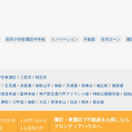
高羽小学校/鷹匠中学校
リノベーション
不動産
住宅ローン
灘
戸市東灘区
/
三田市
/
明石市
町
/
五毛通
/
赤坂通
/
御影山手
/
御影
/
天城通
/
長峰台
/
楠丘町
/
畑原通
東海道本線
/
阪神本線
/
神戸新交通六甲アイランド線
/
神鉄公園都市線
/
福知
摩耶
/
六甲道
/
御影
/
大石
/
摂津本山
/
住吉
/
岡本
/
新在家
灘区・東灘区で不動産をお探しなら
上の売土地
お問い合わせ
フロンティアハウスへ
区
お客様の声