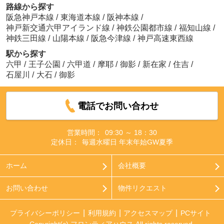
路線から探す
阪急神戸本線
/
東海道本線
/
阪神本線
/
神戸新交通六甲アイランド線
/
神鉄公園都市線
/
福知山線
/
神鉄三田線
/
山陽本線
/
阪急今津線
/
神戸高速東西線
駅から探す
六甲
/
王子公園
/
六甲道
/
摩耶
/
御影
/
新在家
/
住吉
/
石屋川
/
大石
/
御影
電話でお問い合わせ
営業時間：
09:30 ～ 18：30
定休日：
毎週水曜日 年末年始GW夏季
ホーム
会社概要
お問い合わせ
物件リクエスト
プライバシーポリシー
利用規約
アクセスマップ
PCサイト
Copyright(c) フロンティアハウス All rights reserved.