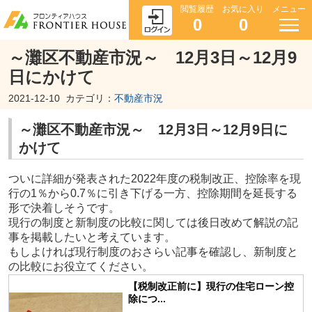
閲覧履歴
お気に入り
メニュー
0
0
～灘区不動産市況～ 12月3日～12月9
日にかけて
2021-12-10
カテゴリ：
不動産市況
～灘区不動産市況～ 12月3日～12月9日に
かけて
ついに詳細が発表された2022年度の税制改正、控除率を現
行の1％から0.7％に引き下げる一方、控除期間を延長する
形で決着しそうです。
現行の制度と新制度の比較に関しては後日改めて解説の記
事を掲載したいと考えています。
もしよければ現行制度のおさらい記事を確認し、新制度と
の比較にお役立てください。
【税制改正前に】現行の住宅ローン控
除につ...