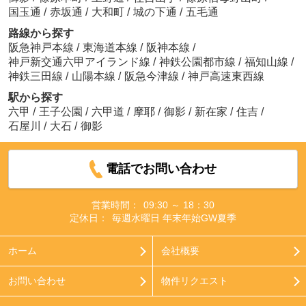
国玉通
/
赤坂通
/
大和町
/
城の下通
/
五毛通
路線から探す
阪急神戸本線
/
東海道本線
/
阪神本線
/
神戸新交通六甲アイランド線
/
神鉄公園都市線
/
福知山線
/
神鉄三田線
/
山陽本線
/
阪急今津線
/
神戸高速東西線
駅から探す
六甲
/
王子公園
/
六甲道
/
摩耶
/
御影
/
新在家
/
住吉
/
石屋川
/
大石
/
御影
電話でお問い合わせ
営業時間：
09:30 ～ 18：30
定休日：
毎週水曜日 年末年始GW夏季
ホーム
会社概要
お問い合わせ
物件リクエスト