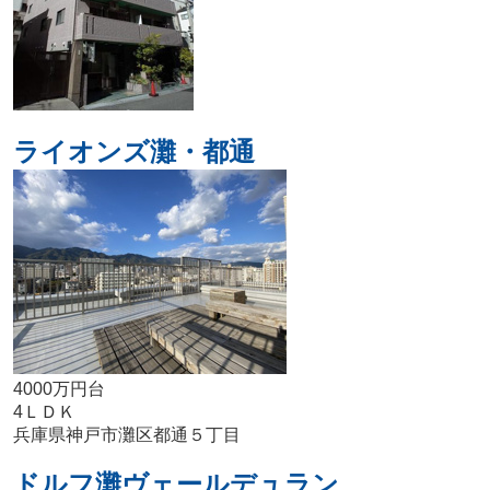
ライオンズ灘・都通
4000万円台
4ＬＤＫ
兵庫県神戸市灘区都通５丁目
ドルフ灘ヴェールデュラン