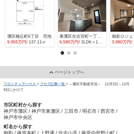
灘区楠丘町6丁目 売地
東灘区住吉宮町一丁目 新築戸建 ルーフバルコニーがある家
御影ロジュ
9,955万円
/ 137.11㎡
6,580万円
/ 3LDK＋1S(納戸)
3,980万円
/
ページトップへ
フロンティアハウス
>
ブログ記事一覧
>
～灘区不動産市況～ 12月3日～12月
9日にかけて
市区町村から探す
神戸市灘区
/
神戸市東灘区
/
三田市
/
明石市
/
西宮市
/
神戸市中央区
町名から探す
御影
/
篠原本町
/
上野通
/
住吉山手
/
篠原伯母野山町
/