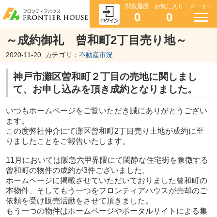
閲覧履歴
お気に入り
メニュー
0
0
～成約御礼 曾和町2丁目売り地～
2020-11-20
カテゴリ：
不動産市況
神戸市灘区曽和町２丁目の売地に関しまし
て、お申し込みを頂き成約となりました。
いつもホームページをご覧いただき誠にありがとうござい
ます。
この度弊社仲介にて灘区曾和町2丁目売り土地が成約に至
りましたことをご報告いたします。
11月においては阪急六甲界隈にて閑静な住宅街を象徴する
曾和町の物件の成約が3件ございました。
ホームページに掲載させていただいておりました曾和町の
本物件、そしてもう一つを
フロンティアハウスが売却のご
依頼を受け販売活動をさせて頂きました。
もう一つの物件はホームページやポータルサイトによる集