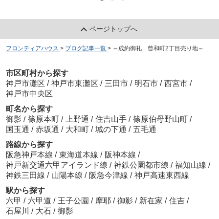
ページトップへ
フロンティアハウス
>
ブログ記事一覧
>
～成約御礼 曾和町2丁目売り地～
市区町村から探す
神戸市灘区
/
神戸市東灘区
/
三田市
/
明石市
/
西宮市
/
神戸市中央区
町名から探す
御影
/
篠原本町
/
上野通
/
住吉山手
/
篠原伯母野山町
/
国玉通
/
赤坂通
/
大和町
/
城の下通
/
五毛通
路線から探す
阪急神戸本線
/
東海道本線
/
阪神本線
/
神戸新交通六甲アイランド線
/
神鉄公園都市線
/
福知山線
/
神鉄三田線
/
山陽本線
/
阪急今津線
/
神戸高速東西線
駅から探す
六甲
/
六甲道
/
王子公園
/
摩耶
/
御影
/
新在家
/
住吉
/
石屋川
/
大石
/
御影