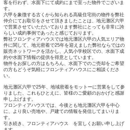
客を行わず、水面下にて成約にまで至った物件でございま
す。
六甲を象徴する古くから知られる高級住宅街の物件を弊社
仲介にてお取引をさせて頂きましたことは、
地元灘区六甲
で営業させていただいております弊社にとっても非常に誇
らしい成約事例であったと感じております。
弊社フロンティアハウスでは地元灘区六甲の人気エリア物
件に関して、
地元密着で25年を迎えました弊社ならではの
販売ネットワークを活かし、人気小学校区での、水面下成
約や水面下情報の提供を得意としています。
物件をお探しの方はもちろん、水面下でのご売却をご希望
の方もどうぞ気軽にフロンティアハウスにご相談くださ
い。
地元灘区六甲で25年、地域密着をモットーに営業をして参
りました、
これもひとえに、皆様のご愛顧のおかげと感謝
申し上げます。
フロンティアハウスでは、今後とも地元灘区六甲を中心
に、より良い売地や、戸建ての情報を発信してまいりま
す。
引き続き、フロンティアハウス を宜しくお願い申し上げ
ます。