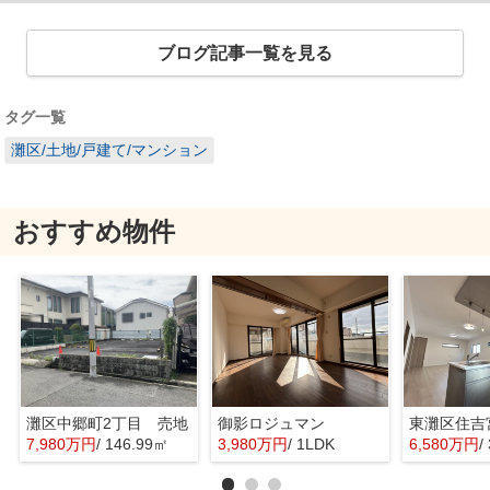
ブログ記事一覧を見る
タグ一覧
灘区/土地/戸建て/マンション
おすすめ物件
灘区中郷町2丁目 売地
御影ロジュマン
7,980万円
/ 146.99㎡
3,980万円
/ 1LDK
6,580万円
/ 