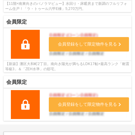
【11階×南東向きのパノラマビュー】水回り・床暖房まで新調のフルリフォ
ーム住戸！「ラ・トゥール六甲E棟」5,270万円。
会員限定
会員登録をして限定物件を見る
【新築】灘区大和町2丁目。南向き陽光が満ちるLDK17帖×最高ランク「耐震
等級3」＆「ZEH水準」の邸宅。
会員限定
会員登録をして限定物件を見る