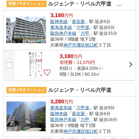
ルジェンテ・リベル六甲道 オーナーチェンジ物件
売買 | 中古マンション
3,180
万円
阪神本線
「
新在家
」駅 徒歩5分
東海道本線
「
六甲道
」駅 徒歩5分
阪急神戸本線
「
六甲
」駅 徒歩15分
築36年 / 9階建 地下1階
兵庫県
神戸市灘区
桜口町
２丁目
3,180
万
円
管理費：11,070円
利回り：表面4.03% / -
8階 / 3LDK / 60.16㎡
ルジェンテ・リベル六甲道
売買 | 中古マンション
3,280
万円
東海道本線
「
六甲道
」駅 徒歩9分
阪神本線
「
新在家
」駅 徒歩6分
阪急神戸本線
「
六甲
」駅 徒歩16分
築36年 / 9階建 地下1階
兵庫県
神戸市灘区
桜口町
２丁目