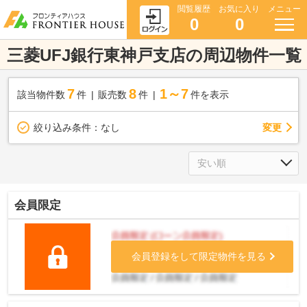
閲覧履歴
お気に入り
メニュー
0
0
三菱UFJ銀行東神戸支店の周辺物件一覧
7
8
1～7
該当物件数
件
販売数
件
件を表示
変更
絞り込み条件：
なし
会員限定
会員登録をして限定物件を見る