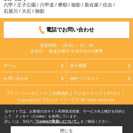
六甲
/
王子公園
/
六甲道
/
摩耶
/
御影
/
新在家
/
住吉
/
石屋川
/
大石
/
御影
電話でお問い合わせ
営業時間：
09:30 ～ 18：30
定休日：
毎週水曜日 年末年始GW夏季
ホーム
会社概要
お問い合わせ
物件リクエスト
プライバシーポリシー
利用規約
アクセスマップ
PCサイト
Copyright(c) フロンティアハウス All rights reserved.
当サイトでは、お客様の当サイト利用状況把握、サービス向上検討を目的と
して、クッキー（Cookie）を使用しています。
詳しくは、当社の
「Cookieの取扱いについて」
をご確認ください。
閉じる