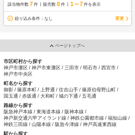
7
8
1～7
該当物件数
件
販売数
件
件を表示
変更
絞り込み条件：
なし
ページトップへ
市区町村から探す
神戸市灘区
/
神戸市東灘区
/
三田市
/
明石市
/
西宮市
/
神戸市中央区
町名から探す
御影
/
篠原本町
/
上野通
/
住吉山手
/
篠原伯母野山町
/
国玉通
/
赤坂通
/
大和町
/
城の下通
/
五毛通
路線から探す
阪急神戸本線
/
東海道本線
/
阪神本線
/
神戸新交通六甲アイランド線
/
神鉄公園都市線
/
福知山線
/
神鉄三田線
/
山陽本線
/
阪急今津線
/
神戸高速東西線
駅から探す