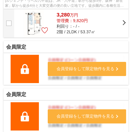
[ルジェンテ・リベル六甲道]は、JR「六甲道」駅から徒歩5分、阪神「新在
家」駅から徒歩4分と大変交通の便の良い立地です。徒歩圏内に各種生活施
設が充実しています。 人気の小中学校区...
3,280
万
円
管理費：9,820円
利回り：- / -
2階 / 2LDK / 53.37㎡
会員限定
会員登録をして限定物件を見る
会員限定
会員登録をして限定物件を見る