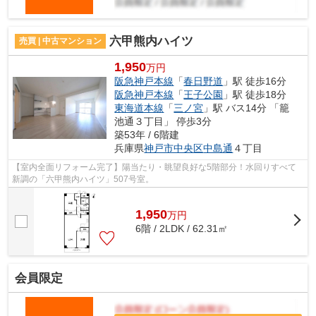
六甲熊内ハイツ
売買 | 中古マンション
1,950
万円
阪急神戸本線
「
春日野道
」駅 徒歩16分
阪急神戸本線
「
王子公園
」駅 徒歩18分
東海道本線
「
三ノ宮
」駅 バス14分 「籠
池通３丁目」 停歩3分
築53年 / 6階建
兵庫県
神戸市中央区
中島通
４丁目
【室内全面リフォーム完了】陽当たり・眺望良好な5階部分！水回りすべて
新調の「六甲熊内ハイツ」507号室。
1,950
万
円
6階 / 2LDK / 62.31㎡
会員限定