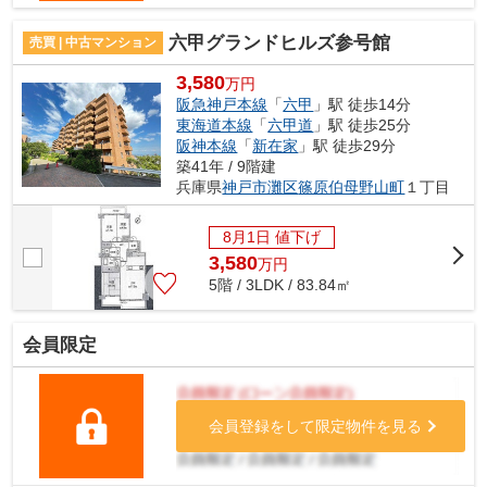
六甲グランドヒルズ参号館
売買 | 中古マンション
3,580
万円
阪急神戸本線
「
六甲
」駅 徒歩14分
東海道本線
「
六甲道
」駅 徒歩25分
阪神本線
「
新在家
」駅 徒歩29分
築41年 / 9階建
兵庫県
神戸市灘区
篠原伯母野山町
１丁目
8月1日 値下げ
3,580
万
円
5階 / 3LDK / 83.84㎡
会員限定
会員登録をして限定物件を見る