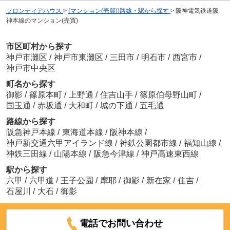
フロンティアハウス
>
(マンション(売買))路線・駅から探す
>
阪神電気鉄道阪
神本線のマンション(売買)
市区町村から探す
神戸市灘区
/
神戸市東灘区
/
三田市
/
明石市
/
西宮市
/
神戸市中央区
町名から探す
御影
/
篠原本町
/
上野通
/
住吉山手
/
篠原伯母野山町
/
国玉通
/
赤坂通
/
大和町
/
城の下通
/
五毛通
路線から探す
阪急神戸本線
/
東海道本線
/
阪神本線
/
神戸新交通六甲アイランド線
/
神鉄公園都市線
/
福知山線
/
神鉄三田線
/
山陽本線
/
阪急今津線
/
神戸高速東西線
駅から探す
六甲
/
六甲道
/
王子公園
/
摩耶
/
御影
/
新在家
/
住吉
/
石屋川
/
大石
/
御影
電話でお問い合わせ