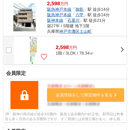
2,598
万円
阪急神戸本線
「
御影
」駅 徒歩14分
阪急神戸本線
「
六甲
」駅 徒歩14分
阪神本線
「
石屋川
」駅 徒歩21分
築27年 / 5階建 地下1階
兵庫県
神戸市灘区
土山町
2,598
万
円
1階 / 3LDK / 78.34㎡
会員限定
会員登録をして限定物件を見る
JR・阪神の両沿線が徒歩3分圏内、阪急も徒歩圏内の好立地。 駅周辺は飲食
店も多く活気のある雰囲気ですが、すぐ西側には岩屋公園があり、緑も感じ
られます。