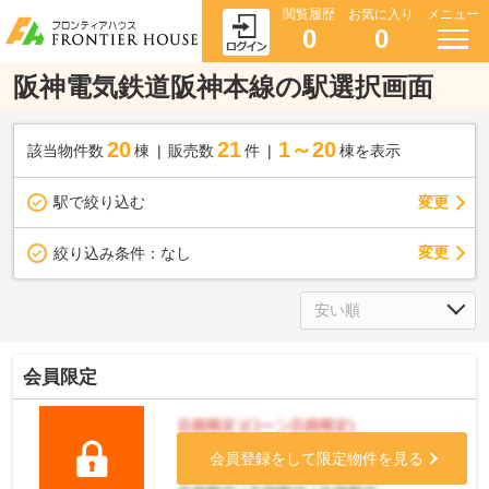
閲覧履歴
お気に入り
メニュー
0
0
阪神電気鉄道阪神本線の駅選択画面
20
21
1～20
該当物件数
棟
販売数
件
棟を表示
駅で絞り込む
変更
変更
絞り込み条件：
なし
会員限定
会員登録をして限定物件を見る