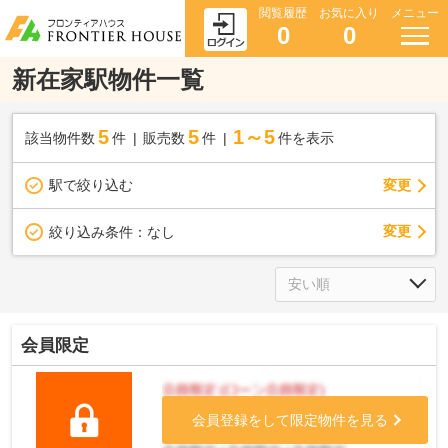
閲覧履歴
お気に入り
メニュー
0
0
新在家駅物件一覧
5
5
1～5
該当物件数
件
販売数
件
件を表示
駅で絞り込む
変更
変更
絞り込み条件：
なし
会員限定
会員登録をして限定物件を見る