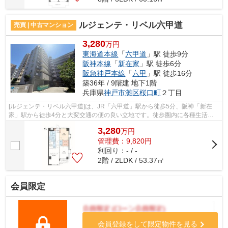
ルジェンテ・リベル六甲道
売買 | 中古マンション
3,280
万円
東海道本線
「
六甲道
」駅 徒歩9分
阪神本線
「
新在家
」駅 徒歩6分
阪急神戸本線
「
六甲
」駅 徒歩16分
築36年 / 9階建 地下1階
兵庫県
神戸市灘区
桜口町
２丁目
[ルジェンテ・リベル六甲道]は、JR「六甲道」駅から徒歩5分、阪神「新在
家」駅から徒歩4分と大変交通の便の良い立地です。徒歩圏内に各種生活施
設が充実しています。 人気の小中学校区...
3,280
万
円
管理費：9,820円
利回り：- / -
2階 / 2LDK / 53.37㎡
会員限定
会員登録をして限定物件を見る