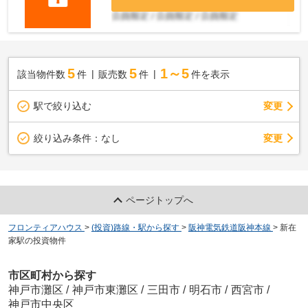
5
5
1～5
該当物件数
件
販売数
件
件を表示
駅で絞り込む
変更
変更
絞り込み条件：
なし
ページトップへ
フロンティアハウス
>
(投資)路線・駅から探す
>
阪神電気鉄道阪神本線
>
新在
家駅の投資物件
市区町村から探す
神戸市灘区
/
神戸市東灘区
/
三田市
/
明石市
/
西宮市
/
神戸市中央区