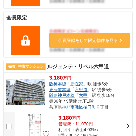
会員限定
会員登録をして限定物件を見る
ルジェンテ・リベル六甲道 オーナーチェンジ物件
売買 | 中古マンション
3,180
万円
阪神本線
「
新在家
」駅 徒歩5分
東海道本線
「
六甲道
」駅 徒歩5分
阪急神戸本線
「
六甲
」駅 徒歩15分
築36年 / 9階建 地下1階
兵庫県
神戸市灘区
桜口町
２丁目
3,180
万
円
管理費：11,070円
利回り：表面4.03% / -
8階 / 3LDK / 60.16㎡