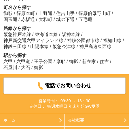
町名から探す
御影
/
篠原本町
/
上野通
/
住吉山手
/
篠原伯母野山町
/
国玉通
/
赤坂通
/
大和町
/
城の下通
/
五毛通
路線から探す
阪急神戸本線
/
東海道本線
/
阪神本線
/
神戸新交通六甲アイランド線
/
神鉄公園都市線
/
福知山線
/
神鉄三田線
/
山陽本線
/
阪急今津線
/
神戸高速東西線
駅から探す
六甲
/
六甲道
/
王子公園
/
摩耶
/
御影
/
新在家
/
住吉
/
石屋川
/
大石
/
御影
電話でお問い合わせ
営業時間：
09:30 ～ 18：30
定休日：
毎週水曜日 年末年始GW夏季
ホーム
会社概要