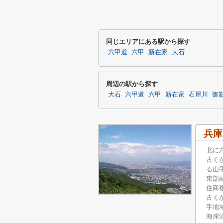
同じエリアにある駅から探す
六甲道
六甲
新在家
大石
周辺の駅から探す
大石
六甲道
六甲
新在家
石屋川
御
兵庫
北に
古く
る山
東部
住商
古く
手地
海岸