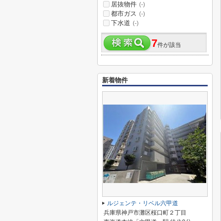
居抜物件
(-)
都市ガス
(-)
下水道
(-)
7
件が該当
新着物件
ルジェンテ・リベル六甲道
兵庫県神戸市灘区桜口町２丁目