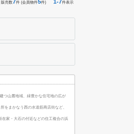
7
5
1-7
 販売数
件 (会員物件
件)
件表示
建つ山麓地域、緑豊かな住宅地の広が
台所をまかなう西の水道筋商店街など、
新在家・大石の付近などの住工複合の浜