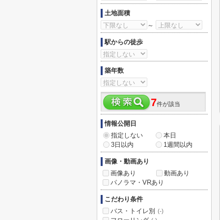
土地面積
～
駅からの徒歩
築年数
7
件が該当
情報公開日
指定しない
本日
3日以内
1週間以内
画像・動画あり
画像あり
動画あり
パノラマ・VRあり
こだわり条件
バス・トイレ別
(-)