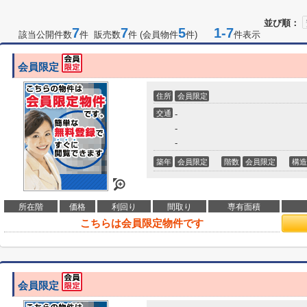
並び順：
7
7
5
1-7
該当公開件数
件 販売数
件 (会員物件
件)
件表示
会員限定
住所
会員限定
交通
-
-
-
築年
会員限定
階数
会員限定
構造
所在階
価格
利回り
間取り
専有面積
こちらは会員限定物件です
会員限定