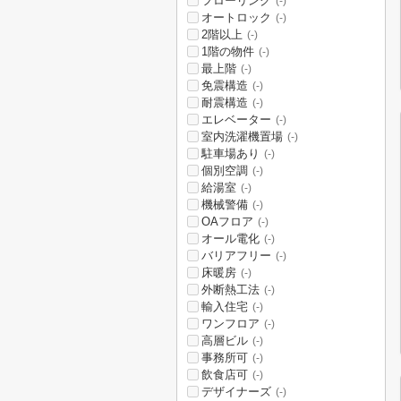
フローリング
(-)
オートロック
(-)
2階以上
(-)
1階の物件
(-)
最上階
(-)
免震構造
(-)
耐震構造
(-)
エレベーター
(-)
室内洗濯機置場
(-)
駐車場あり
(-)
個別空調
(-)
給湯室
(-)
機械警備
(-)
OAフロア
(-)
オール電化
(-)
バリアフリー
(-)
床暖房
(-)
外断熱工法
(-)
輸入住宅
(-)
ワンフロア
(-)
高層ビル
(-)
事務所可
(-)
飲食店可
(-)
デザイナーズ
(-)