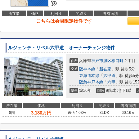
所在階
価格
利回り
間取り
専有面積
こちらは会員限定物件です
ルジェンテ・リベル六甲道 オーナーチェンジ物件
兵庫県
神戸市灘区
桜口町
２丁目
住所
交通
阪神本線
「
新在家
」駅 徒歩5分
東海道本線
「
六甲道
」駅 徒歩5分
阪急神戸本線
「
六甲
」駅 徒歩15
築36年
9階建 地下1階
築年
階数
所在階
価格
利回り
間取り
専有面積
3,180
万円
8階
表面4.03%
3LDK
60.16㎡