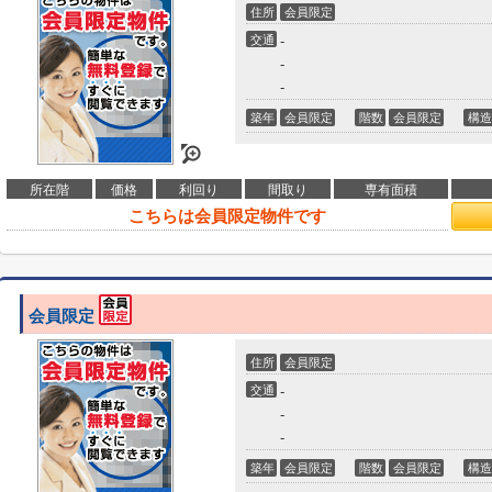
住所
会員限定
交通
-
-
-
築年
会員限定
階数
会員限定
構造
所在階
価格
利回り
間取り
専有面積
こちらは会員限定物件です
会員限定
住所
会員限定
交通
-
-
-
築年
会員限定
階数
会員限定
構造