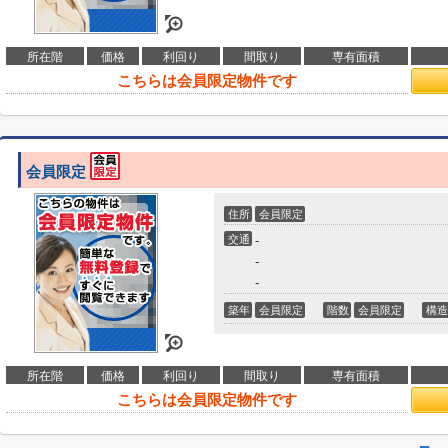
所在階
価格
利回り
間取り
専有面積
こちらは会員限定物件です
会員限定
住所
会員限定
交通
-
-
-
築年
会員限定
階数
会員限定
構造
所在階
価格
利回り
間取り
専有面積
こちらは会員限定物件です