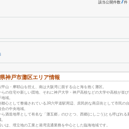
7
該当公開件数
件
影
県神戸市灘区エリア情報
六甲山・摩耶山を控え、南は大阪湾に面する山と海を抱く灘区。
からの住宅や新しい団地、それに神戸大学・神戸高校などの大学や高校が並び
手地域。
副都心として整備されているJR六甲道駅周辺、庶民的な商店街として市民の
複合の中央地域。
から酒造地帯として有名な「灘五郷」のひとつ、西郷(にしごう)とも呼ばれる
域。
沿いは、埋立地の工業と港湾流通業務を中心とした臨海地域です。