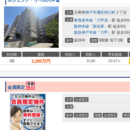
ルジェンテ・リベル六甲道
兵庫県
神戸市灘区
桜口町
２丁目
住所
交通
東海道本線
「
六甲道
」駅 徒歩9分
阪神本線
「
新在家
」駅 徒歩6分
阪急神戸本線
「
六甲
」駅 徒歩16
築36年
9階建 地下1階
築年
階数
所在階
価格
利回り
間取り
専有面積
3,280
万円
2階
-
2LDK
53.37㎡
会員限定
住所
会員限定
交通
-
築年
会員限定
階数
会員限定
構造