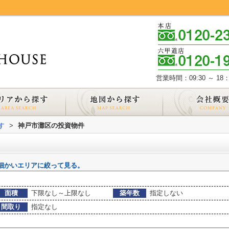
営業時間：09:30 ～ 18：
す
>
神戸市灘区の投資物件
細かいエリアに絞って見る。
面積
下限なし～上限なし
築年数
指定しない
間取り
指定なし