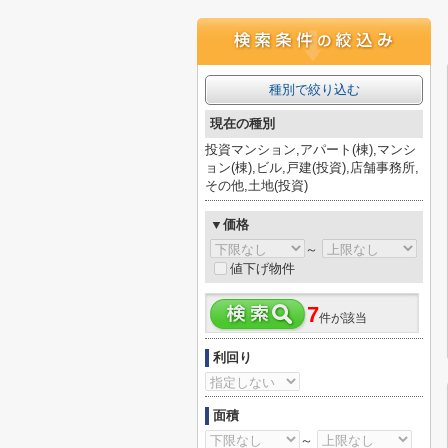
種別で絞り込む
現在の種別
投資マンション,アパート(棟),マンシ
ョン(棟),ビル,戸建(投資),店舗事務所,
その他,土地(投資)
▼価格
～
値下げ物件
7
件が該当
利回り
面積
～