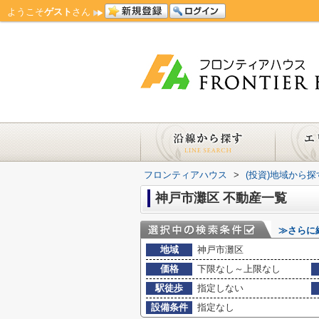
ようこそ
ゲスト
さん
フロンティアハウス
>
(投資)地域から探
神戸市灘区 不動産一覧
≫さらに
地域
神戸市灘区
価格
下限なし～上限なし
駅徒歩
指定しない
設備条件
指定なし