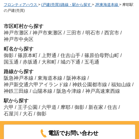
フロンティアハウス
>
(戸建(売買))路線・駅から探す
>
JR東海道本線
>
摩耶駅
の戸建(売買)
市区町村から探す
神戸市灘区
/
神戸市東灘区
/
三田市
/
明石市
/
西宮市
/
神戸市中央区
町名から探す
御影
/
篠原本町
/
上野通
/
住吉山手
/
篠原伯母野山町
/
国玉通
/
赤坂通
/
大和町
/
城の下通
/
五毛通
路線から探す
阪急神戸本線
/
東海道本線
/
阪神本線
/
神戸新交通六甲アイランド線
/
神鉄公園都市線
/
福知山線
/
神鉄三田線
/
山陽本線
/
阪急今津線
/
神戸高速東西線
駅から探す
六甲
/
王子公園
/
六甲道
/
摩耶
/
御影
/
新在家
/
住吉
/
石屋川
/
大石
/
御影
電話でお問い合わせ