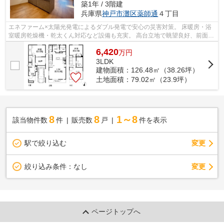
築1年 / 3階建
兵庫県
神戸市灘区
薬師通
４丁目
エネファーム×太陽光発電によるダブル発電で安心の災害対策。 床暖房・浴
室暖房乾燥機・乾太くん対応など設備も充実。 高台立地で眺望良好、前面
6.4m道路に接道した全室収納付きの新築...
6,420
万
円
3LDK
建物面積：126.48㎡（38.26坪）
土地面積：79.02㎡（23.9坪）
8
8
1～8
該当物件数
件
販売数
戸
件を表示
駅で絞り込む
変更
変更
絞り込み条件：
なし
ページトップへ