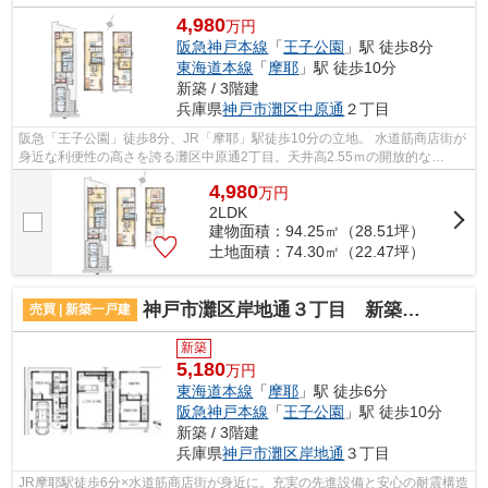
4,980
万円
阪急神戸本線
「
王子公園
」駅 徒歩8分
東海道本線
「
摩耶
」駅 徒歩10分
新築 / 3階建
兵庫県
神戸市灘区
中原通
２丁目
阪急「王子公園」徒歩8分、JR「摩耶」駅徒歩10分の立地。 水道筋商店街が
身近な利便性の高さを誇る灘区中原通2丁目。天井高2.55ｍの開放的な
2SLDK×車庫1台完備。
4,980
万
円
2LDK
建物面積：94.25㎡（28.51坪）
土地面積：74.30㎡（22.47坪）
神戸市灘区岸地通３丁目 新築戸建て
売買 | 新築一戸建
新築
5,180
万円
東海道本線
「
摩耶
」駅 徒歩6分
阪急神戸本線
「
王子公園
」駅 徒歩10分
新築 / 3階建
兵庫県
神戸市灘区
岸地通
３丁目
JR摩耶駅徒歩6分×水道筋商店街が身近に。充実の先進設備と安心の耐震構造