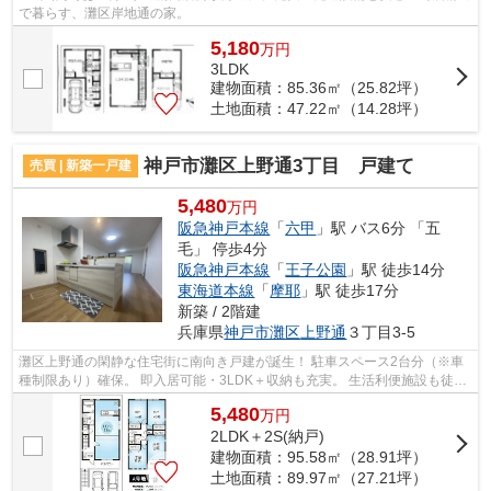
で暮らす、灘区岸地通の家。
5,180
万
円
3LDK
建物面積：85.36㎡（25.82坪）
土地面積：47.22㎡（14.28坪）
神戸市灘区上野通3丁目 戸建て
売買 | 新築一戸建
5,480
万円
阪急神戸本線
「
六甲
」駅 バス6分 「五
毛」 停歩4分
阪急神戸本線
「
王子公園
」駅 徒歩14分
東海道本線
「
摩耶
」駅 徒歩17分
新築 / 2階建
兵庫県
神戸市灘区
上野通
３丁目3-5
灘区上野通の閑静な住宅街に南向き戸建が誕生！ 駐車スペース2台分（※車
種制限あり）確保。 即入居可能・3LDK＋収納も充実。 生活利便施設も徒歩
圏です！
5,480
万
円
2LDK＋2S(納戸)
建物面積：95.58㎡（28.91坪）
土地面積：89.97㎡（27.21坪）