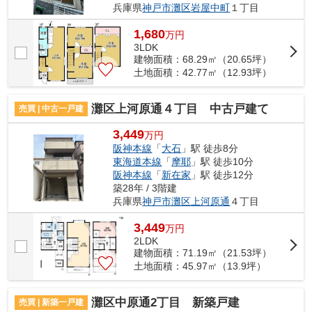
兵庫県
神戸市灘区
岩屋中町
１丁目
1,680
万
円
3LDK
建物面積：68.29㎡（20.65坪）
土地面積：42.77㎡（12.93坪）
灘区上河原通４丁目 中古戸建て
売買 | 中古一戸建
3,449
万円
阪神本線
「
大石
」駅 徒歩8分
東海道本線
「
摩耶
」駅 徒歩10分
阪神本線
「
新在家
」駅 徒歩12分
築28年 / 3階建
兵庫県
神戸市灘区
上河原通
４丁目
3,449
万
円
2LDK
建物面積：71.19㎡（21.53坪）
土地面積：45.97㎡（13.9坪）
灘区中原通2丁目 新築戸建
売買 | 新築一戸建