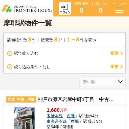
閲覧履歴
お気に入り
メニュー
0
0
摩耶駅物件一覧
8
8
1～8
該当物件数
件
販売数
戸
件を表示
駅で絞り込む
変更
変更
絞り込み条件：
なし
神戸市灘区岩屋中町1丁目 中古戸建て
売買 | 中古一戸建
1,680
万円
阪神本線
「
西灘
」駅 徒歩4分
東海道本線
「
摩耶
」駅 徒歩9分
築34年 / 3階建