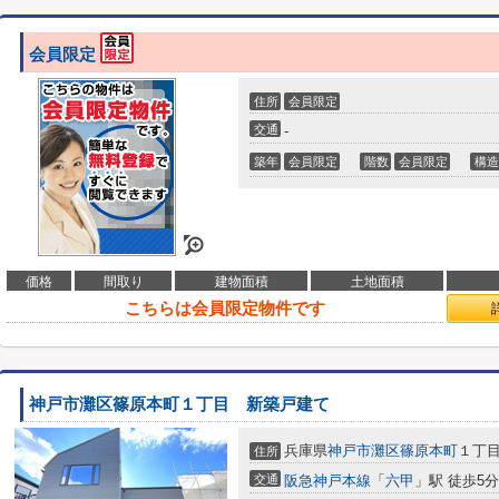
会員限定
住所
会員限定
交通
-
築年
会員限定
階数
会員限定
構造
価格
間取り
建物面積
土地面積
こちらは会員限定物件です
神戸市灘区篠原本町１丁目 新築戸建て
兵庫県
神戸市灘区
篠原本町
１丁
住所
交通
阪急神戸本線
「
六甲
」駅 徒歩5分