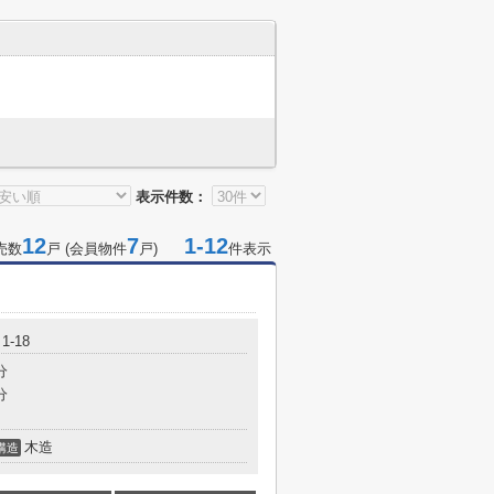
表示件数：
12
7
1-12
売数
戸 (会員物件
戸)
件表示
-18
分
分
木造
構造