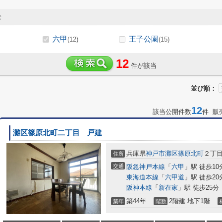
む
六甲
王子公園
(12)
(15)
12
件が該当
並び順：
12
該当公開件数
件 販
灘区篠原北町二丁目 戸建
兵庫県
神戸市灘区
篠原北町
２丁目1
住所
交通
阪急神戸本線
「
六甲
」駅 徒歩10
東海道本線
「
六甲道
」駅 徒歩20
阪神本線
「
新在家
」駅 徒歩25分
築44年
2階建 地下1階
築年
階数