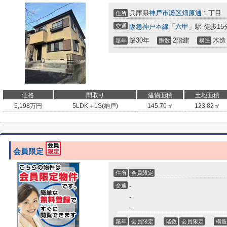
兵庫県
神戸市灘区
畑原通
１丁目
住所
交通
阪急神戸本線
「
六甲
」駅 徒歩15
築30年
2階建
木造
築年
階数
構造
価格
間取り
建物面積
土地面積
5,198
万円
5LDK＋1S(納戸)
145.70㎡
123.82㎡
会員限定
住所
会員限定
交通
-
-
-
築年
会員限定
階数
会員限定
構造