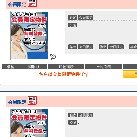
会員限定
住所
会員限定
交通
-
-
-
築年
会員限定
階数
会員限定
構造
価格
間取り
建物面積
土地面積
こちらは会員限定物件です
会員限定
住所
会員限定
交通
-
-
-