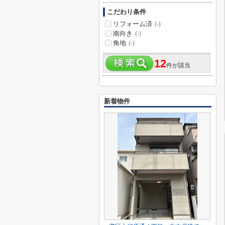
こだわり条件
リフォーム済
(-)
南向き
(-)
角地
(-)
12
件が該当
新着物件