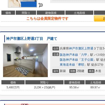
価格
間取り
建物面積
土地面積
こちらは会員限定物件です
神戸市灘区上野通3丁目 戸建て
兵庫県
神戸市灘区
上野通
３丁目3-
住所
交通
阪急神戸本線
「
六甲
」駅 バス6分
阪急神戸本線
「
王子公園
」駅 徒
東海道本線
「
摩耶
」駅 徒歩17分
新築
2階建
木造
築年
階数
構造
価格
間取り
建物面積
土地面積
5,480
万円
2LDK＋2S(納戸)
95.58㎡
89.97㎡