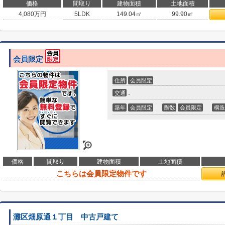
価格
間取り
建物面積
土地面積
4,080
万円
5LDK
149.04㎡
99.90㎡
会員限定
住所
会員限定
交通
-
築年
会員限定
階数
会員限定
構造
価格
間取り
建物面積
土地面積
こちらは会員限定物件です
灘区畑原通１丁目 中古戸建て