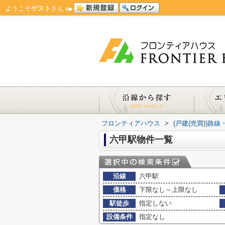
ようこそ
ゲスト
さん
フロンティアハウス
>
(戸建(売買))路
六甲駅物件一覧
沿線
六甲駅
価格
下限なし～上限なし
駅徒歩
指定しない
設備条件
指定なし