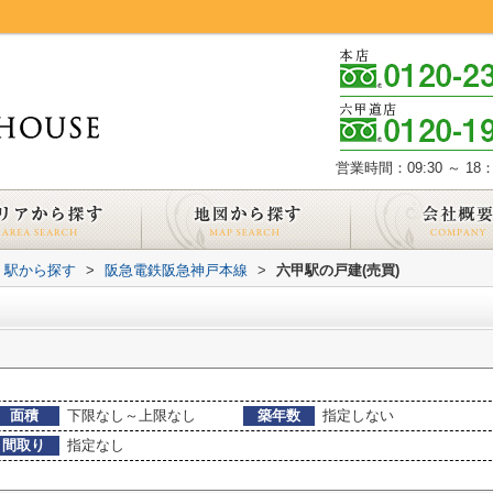
営業時間：09:30 ～ 18：
線・駅から探す
>
阪急電鉄阪急神戸本線
>
六甲駅の戸建(売買)
面積
下限なし～上限なし
築年数
指定しない
間取り
指定なし