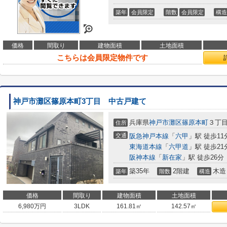
築年
会員限定
階数
会員限定
構造
価格
間取り
建物面積
土地面積
こちらは会員限定物件です
神戸市灘区篠原本町3丁目 中古戸建て
兵庫県
神戸市灘区
篠原本町
３丁
住所
交通
阪急神戸本線
「
六甲
」駅 徒歩11
東海道本線
「
六甲道
」駅 徒歩21
阪神本線
「
新在家
」駅 徒歩26分
築35年
2階建
木造
築年
階数
構造
価格
間取り
建物面積
土地面積
6,980
万円
3LDK
161.81㎡
142.57㎡