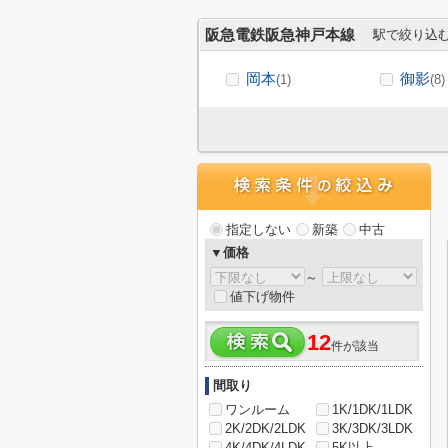
阪急電鉄阪急神戸本線
駅で絞り込
岡本
御影
(1)
(8)
指定しない
新築
中古
▼価格
～
値下げ物件
12
件が該当
間取り
ワンルーム
1K/1DK/1LDK
2K/2DK/2LDK
3K/3DK/3LDK
4K/4DK/4LDK
5K以上