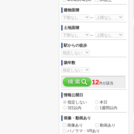
建物面積
～
土地面積
～
駅からの徒歩
築年数
12
件が該当
情報公開日
指定しない
本日
3日以内
1週間以内
画像・動画あり
画像あり
動画あり
パノラマ・VRあり