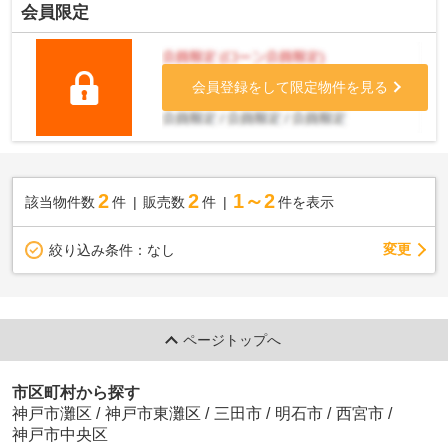
会員限定
会員登録をして限定物件を見る
2
2
1～2
該当物件数
件
販売数
件
件を表示
変更
絞り込み条件：
なし
ページトップへ
市区町村から探す
神戸市灘区
/
神戸市東灘区
/
三田市
/
明石市
/
西宮市
/
神戸市中央区