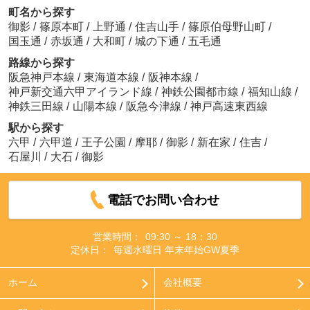
町名から探す
御影
/
篠原本町
/
上野通
/
住吉山手
/
篠原伯母野山町
/
国玉通
/
赤坂通
/
大和町
/
城の下通
/
五毛通
路線から探す
阪急神戸本線
/
東海道本線
/
阪神本線
/
神戸新交通六甲アイランド線
/
神鉄公園都市線
/
福知山線
/
神鉄三田線
/
山陽本線
/
阪急今津線
/
神戸高速東西線
駅から探す
六甲
/
六甲道
/
王子公園
/
摩耶
/
御影
/
新在家
/
住吉
/
石屋川
/
大石
/
御影
電話でお問い合わせ
営業時間：
09:30 ～ 18：30
定休日：
毎週水曜日 年末年始GW夏季
ホーム
会社概要