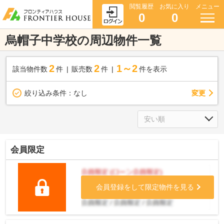
閲覧履歴
お気に入り
メニュー
0
0
烏帽子中学校の周辺物件一覧
2
2
1～2
該当物件数
件
販売数
件
件を表示
変更
絞り込み条件：
なし
会員限定
会員登録をして限定物件を見る