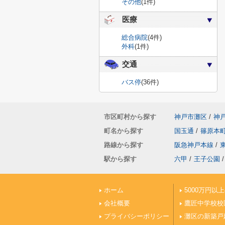
その他
(1件)
医療
総合病院
(4件)
外科
(1件)
交通
バス停
(36件)
市区町村から探す
神戸市灘区
/
神
町名から探す
国玉通
/
篠原本
路線から探す
阪急神戸本線
/
駅から探す
六甲
/
王子公園
/
ホーム
5000万円以
会社概要
鷹匠中学校校
プライバシーポリシー
灘区の新築戸