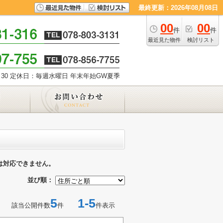
最終更新：2026年08月08日
00
00
件
件
最近見た物件
検討リスト
30
定休日：毎週水曜日 年末年始GW夏季
は対応できません。
並び順：
5
1-5
該当公開件数
件
件表示