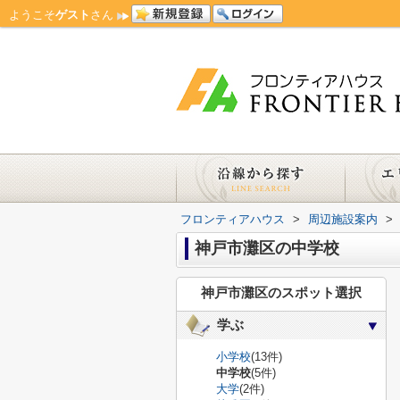
ようこそ
ゲスト
さん
フロンティアハウス
>
周辺施設案内
>
神戸市灘区の中学校
神戸市灘区のスポット選択
学ぶ
小学校
(13件)
中学校
(5件)
大学
(2件)