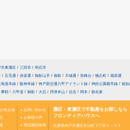
戸市東灘区
/
三田市
/
明石市
町
/
五毛通
/
赤坂通
/
御影山手
/
御影
/
天城通
/
長峰台
/
楠丘町
/
畑原通
東海道本線
/
阪神本線
/
神戸新交通六甲アイランド線
/
神鉄公園都市線
/
福知
摩耶
/
六甲道
/
御影
/
大石
/
摂津本山
/
住吉
/
岡本
/
新在家
灘区・東灘区で不動産をお探しなら
上の売土地
お問い合わせ
フロンティアハウスへ
区
お客様の声
建
周辺施設検索
兵庫県神戸市灘区宮山町３丁目３－４３