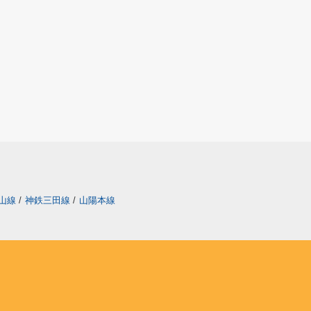
山線
/
神鉄三田線
/
山陽本線