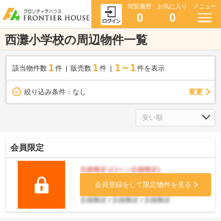
閲覧履歴
お気に入り
メニュー
0
0
西灘小学校の周辺物件一覧
1
1
1～1
該当物件数
件
販売数
件
件を表示
変更
絞り込み条件：
なし
会員限定
会員登録をして限定物件を見る