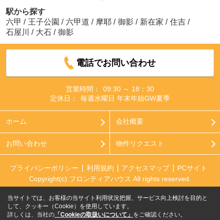
駅から探す
六甲
/
王子公園
/
六甲道
/
摩耶
/
御影
/
新在家
/
住吉
/
石屋川
/
大石
/
御影
電話でお問い合わせ
営業時間：
09:30 ～ 18：30
定休日：
毎週水曜日 年末年始GW夏季
ホーム
会社概要
お問い合わせ
物件リクエスト
プライバシーポリシー
利用規約
アクセスマップ
PCサイト
Copyright(c) フロンティアハウス All rights reserved.
当サイトでは、お客様の当サイト利用状況把握、サービス向上検討を目的と
して、クッキー（Cookie）を使用しています。
詳しくは、当社の
「Cookieの取扱いについて」
をご確認ください。