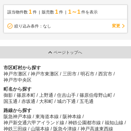
1
1
1～1
該当物件数
件
販売数
件
件を表示
変更
絞り込み条件：
なし
ページトップへ
市区町村から探す
神戸市灘区
/
神戸市東灘区
/
三田市
/
明石市
/
西宮市
/
神戸市中央区
町名から探す
御影
/
篠原本町
/
上野通
/
住吉山手
/
篠原伯母野山町
/
国玉通
/
赤坂通
/
大和町
/
城の下通
/
五毛通
路線から探す
阪急神戸本線
/
東海道本線
/
阪神本線
/
神戸新交通六甲アイランド線
/
神鉄公園都市線
/
福知山線
/
神鉄三田線
/
山陽本線
/
阪急今津線
/
神戸高速東西線