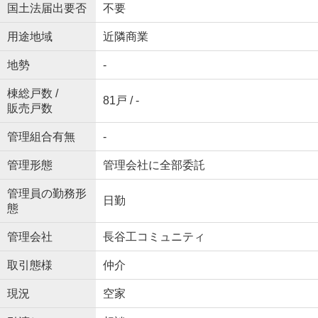
国土法届出要否
不要
用途地域
近隣商業
地勢
-
棟総戸数 /
81戸 / -
販売戸数
管理組合有無
-
管理形態
管理会社に全部委託
管理員の勤務形
日勤
態
管理会社
長谷工コミュニティ
取引態様
仲介
現況
空家