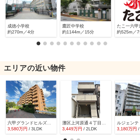
成徳小学校
鷹匠中学校
たこ一六甲
約270m／4分
約1144m／15分
約525m／
エリアの近い物件
六甲グランドヒルズ参号館
灘区上河原通４丁目 中古戸建て
3,580
万
円
/ 3LDK
3,449
万
円
/ 2LDK
3,180
万
円