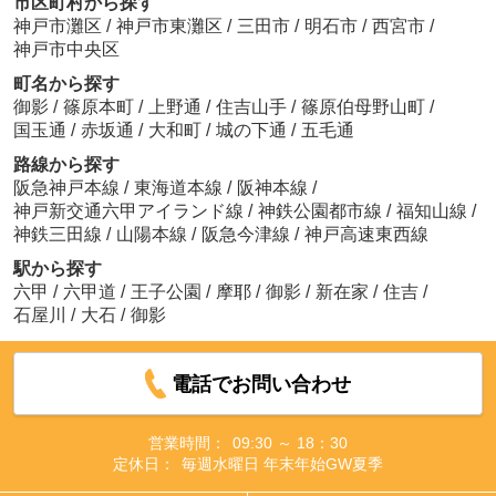
市区町村から探す
神戸市灘区
/
神戸市東灘区
/
三田市
/
明石市
/
西宮市
/
神戸市中央区
町名から探す
御影
/
篠原本町
/
上野通
/
住吉山手
/
篠原伯母野山町
/
国玉通
/
赤坂通
/
大和町
/
城の下通
/
五毛通
路線から探す
阪急神戸本線
/
東海道本線
/
阪神本線
/
神戸新交通六甲アイランド線
/
神鉄公園都市線
/
福知山線
/
神鉄三田線
/
山陽本線
/
阪急今津線
/
神戸高速東西線
駅から探す
六甲
/
六甲道
/
王子公園
/
摩耶
/
御影
/
新在家
/
住吉
/
石屋川
/
大石
/
御影
電話でお問い合わせ
営業時間：
09:30 ～ 18：30
定休日：
毎週水曜日 年末年始GW夏季