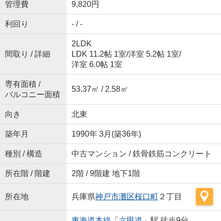
管理費
9,820円
利回り
- / -
2LDK
間取り / 詳細
LDK 11.2帖 1室
/
洋室 5.2帖 1室
/
洋室 6.0帖 1室
専有面積 /
53.37㎡ / 2.58㎡
バルコニー面積
向き
北東
築年月
1990年 3月(築36年)
種別 / 構造
中古マンション / 鉄骨鉄筋コンクリート
所在階 / 階建
2階 / 9階建 地下1階
所在地
兵庫県
神戸市灘区
桜口町
２丁目
東海道本線
「
六甲道
」駅 徒歩9分