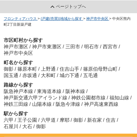
ページトップへ
フロンティアハウス
>
(戸建(売買))地域から探す
>
神戸市中央区
>
中央区熊内
町2丁目新築戸建
市区町村から探す
神戸市灘区
/
神戸市東灘区
/
三田市
/
明石市
/
西宮市
/
神戸市中央区
町名から探す
御影
/
篠原本町
/
上野通
/
住吉山手
/
篠原伯母野山町
/
国玉通
/
赤坂通
/
大和町
/
城の下通
/
五毛通
路線から探す
阪急神戸本線
/
東海道本線
/
阪神本線
/
神戸新交通六甲アイランド線
/
神鉄公園都市線
/
福知山線
/
神鉄三田線
/
山陽本線
/
阪急今津線
/
神戸高速東西線
駅から探す
六甲
/
王子公園
/
六甲道
/
摩耶
/
御影
/
新在家
/
住吉
/
石屋川
/
大石
/
御影