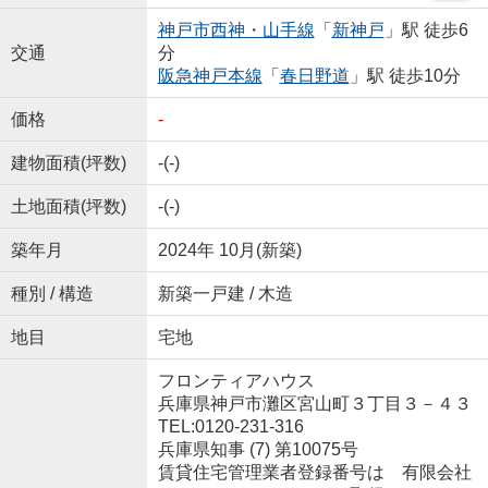
神戸市西神・山手線
「
新神戸
」駅 徒歩6
交通
分
阪急神戸本線
「
春日野道
」駅 徒歩10分
価格
-
建物面積(坪数)
-(-)
土地面積(坪数)
-(-)
築年月
2024年 10月(新築)
種別 / 構造
新築一戸建 / 木造
地目
宅地
フロンティアハウス
兵庫県神戸市灘区宮山町３丁目３－４３
TEL:0120-231-316
兵庫県知事 (7) 第10075号
賃貸住宅管理業者登録番号は 有限会社