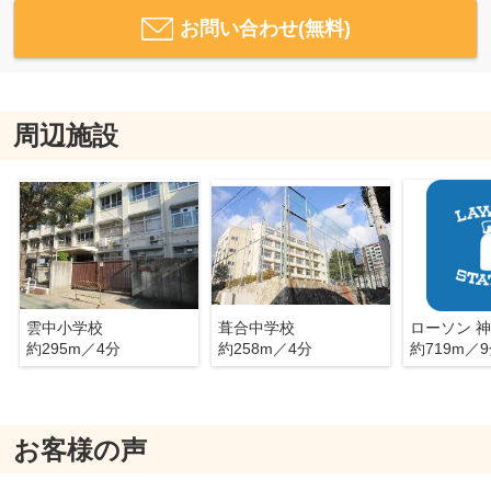
お問い合わせ(無料)
周辺施設
雲中小学校
葺合中学校
約295m／4分
約258m／4分
約719m／
お客様の声