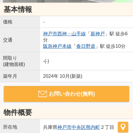
基本情報
価格
-
神戸市西神・山手線
「
新神戸
」駅 徒歩6
交通
分
阪急神戸本線
「
春日野道
」駅 徒歩10分
間取り
-(-)
(建物面積)
築年月
2024年 10月(新築)
お問い合わせ(無料)
物件概要
所在地
兵庫県
神戸市中央区
熊内町
２丁目