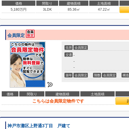
価格
間取り
建物面積
土地面積
5,180
万円
3LDK
85.36㎡
47.22㎡
会員限定
住所
会員限定
交通
-
-
-
築年
会員限定
階数
会員限定
構造
価格
間取り
建物面積
土地面積
こちらは会員限定物件です
神戸市灘区上野通3丁目 戸建て