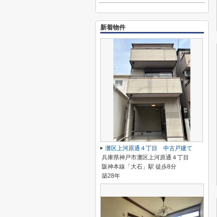
新着物件
灘区上河原通４丁目 中古戸建て
兵庫県神戸市灘区上河原通４丁目
阪神本線「大石」駅 徒歩8分
築28年