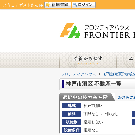
ようこそ
ゲスト
さん
フロンティアハウス
>
(戸建(売買))地
神戸市灘区 不動産一覧
≫さらに
地域
神戸市灘区
価格
下限なし～上限なし
駅徒歩
指定しない
設備条件
指定なし