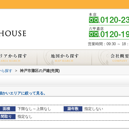
営業時間：09:30 ～ 18：
域から探す
>
神戸市灘区の戸建(売買)
細かいエリアに絞って見る。
面積
下限なし～上限なし
築年数
指定しない
間取り
指定なし