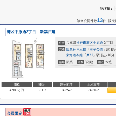
並び順：
13
該当公開件数
件 販売
灘区中原通2丁目 新築戸建
兵庫県
神戸市灘区
中原通
２丁目
住所
交通
阪急神戸本線
「
王子公園
」駅 徒
東海道本線
「
摩耶
」駅 徒歩10分
新築
3階建
木造
築年
階数
構造
価格
間取り
建物面積
土地面積
4,980
万円
2LDK
94.25㎡
74.30㎡
会員限定