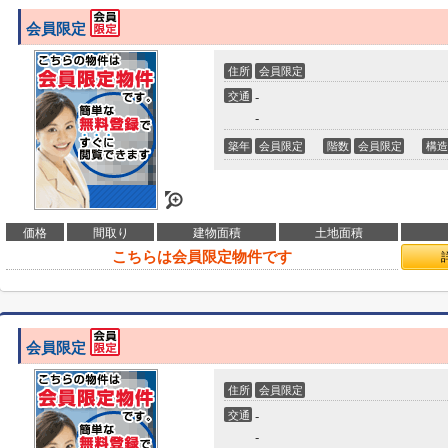
会員限定
住所
会員限定
交通
-
-
築年
会員限定
階数
会員限定
構造
価格
間取り
建物面積
土地面積
こちらは会員限定物件です
会員限定
住所
会員限定
交通
-
-