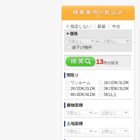
指定しない
新築
中古
▼価格
～
値下げ物件
13
件が該当
間取り
ワンルーム
1K/1DK/1LDK
2K/2DK/2LDK
3K/3DK/3LDK
4K/4DK/4LDK
5K以上
建物面積
～
土地面積
～