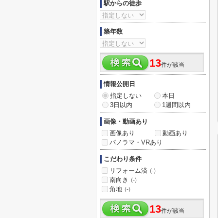
駅からの徒歩
築年数
13
件が該当
情報公開日
指定しない
本日
3日以内
1週間以内
画像・動画あり
画像あり
動画あり
パノラマ・VRあり
こだわり条件
リフォーム済
(-)
南向き
(-)
角地
(-)
13
件が該当