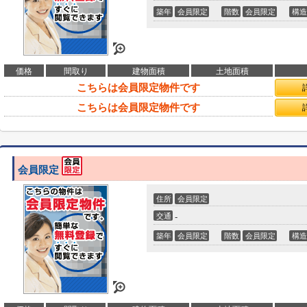
築年
会員限定
階数
会員限定
構造
価格
間取り
建物面積
土地面積
こちらは会員限定物件です
こちらは会員限定物件です
会員限定
住所
会員限定
交通
-
築年
会員限定
階数
会員限定
構造