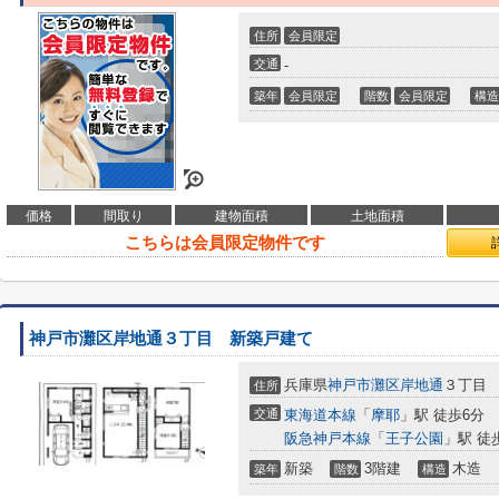
住所
会員限定
交通
-
築年
会員限定
階数
会員限定
構造
価格
間取り
建物面積
土地面積
こちらは会員限定物件です
神戸市灘区岸地通３丁目 新築戸建て
兵庫県
神戸市灘区
岸地通
３丁目
住所
交通
東海道本線
「
摩耶
」駅 徒歩6分
阪急神戸本線
「
王子公園
」駅 徒
新築
3階建
木造
築年
階数
構造