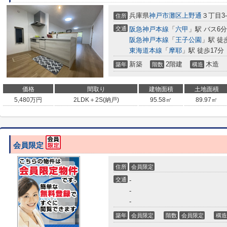
兵庫県
神戸市灘区
上野通
３丁目3-
住所
交通
阪急神戸本線
「
六甲
」駅 バス6分
阪急神戸本線
「
王子公園
」駅 徒
東海道本線
「
摩耶
」駅 徒歩17分
新築
2階建
木造
築年
階数
構造
価格
間取り
建物面積
土地面積
5,480
万円
2LDK＋2S(納戸)
95.58㎡
89.97㎡
会員限定
住所
会員限定
交通
-
-
-
築年
会員限定
階数
会員限定
構造