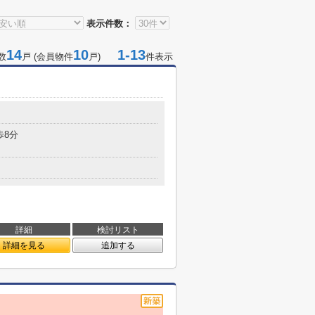
表示件数：
14
10
1-13
数
戸 (会員物件
戸)
件表示
歩8分
詳細
検討リスト
詳細を見る
追加する