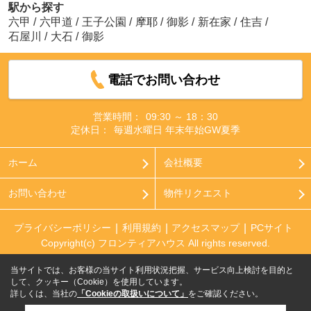
駅から探す
六甲
/
六甲道
/
王子公園
/
摩耶
/
御影
/
新在家
/
住吉
/
石屋川
/
大石
/
御影
電話でお問い合わせ
営業時間：
09:30 ～ 18：30
定休日：
毎週水曜日 年末年始GW夏季
ホーム
会社概要
お問い合わせ
物件リクエスト
プライバシーポリシー
利用規約
アクセスマップ
PCサイト
Copyright(c) フロンティアハウス All rights reserved.
当サイトでは、お客様の当サイト利用状況把握、サービス向上検討を目的と
して、クッキー（Cookie）を使用しています。
詳しくは、当社の
「Cookieの取扱いについて」
をご確認ください。