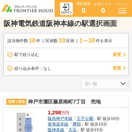
閲覧履歴
お気に入り
メニュー
0
0
阪神電気鉄道阪神本線の駅選択画面
10
10
1～10
該当物件数
件
区画数
区画
件を表示
駅で絞り込む
変更
変更
絞り込み条件：
なし
神戸市灘区篠原南町7丁目 売地
売買 | 売地
1,298
万円
阪急神戸本線
「
王子公園
」駅 徒歩10分
東海道本線
「
摩耶
」駅 徒歩10分
阪神本線
「
大石
」駅 徒歩15分