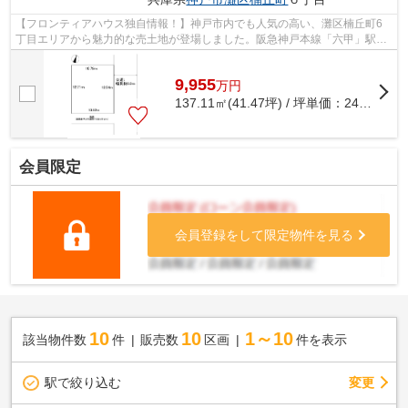
【フロンティアハウス独自情報！】神戸市内でも人気の高い、灘区楠丘町6
丁目エリアから魅力的な売土地が登場しました。阪急神戸本線「六甲」駅か
ら徒歩わずか6分という好立地！
9,955
万
円
137.11㎡(41.47坪) / 坪単価：
240.05
万
会員限定
会員登録をして限定物件を見る
10
10
1～10
該当物件数
件
販売数
区画
件を表示
駅で絞り込む
変更