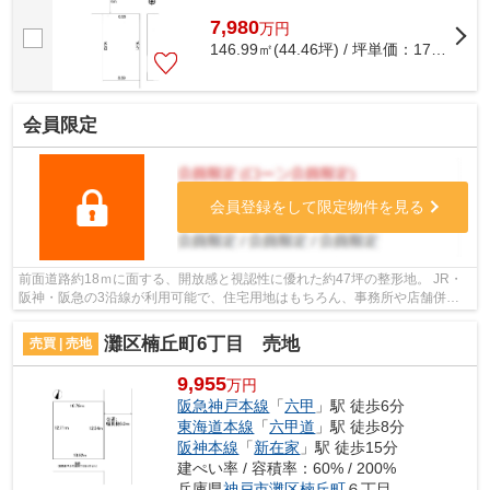
7,980
万
円
146.99㎡(44.46坪) / 坪単価：
179.49
万
会員限定
会員登録をして限定物件を見る
前面道路約18ｍに面する、開放感と視認性に優れた約47坪の整形地。 JR・
阪神・阪急の3沿線が利用可能で、住宅用地はもちろん、事務所や店舗併用
住宅にも検討可能な立地です。 現況更地...
灘区楠丘町6丁目 売地
売買 | 売地
9,955
万円
阪急神戸本線
「
六甲
」駅 徒歩6分
東海道本線
「
六甲道
」駅 徒歩8分
阪神本線
「
新在家
」駅 徒歩15分
建ぺい率 / 容積率：60% / 200%
兵庫県
神戸市灘区
楠丘町
６丁目