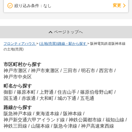
変更
絞り込み条件：
なし
ページトップへ
フロンティアハウス
>
(土地(売買))路線・駅から探す
>
阪神電気鉄道阪神本線
の土地(売買)
市区町村から探す
神戸市灘区
/
神戸市東灘区
/
三田市
/
明石市
/
西宮市
/
神戸市中央区
町名から探す
御影
/
篠原本町
/
上野通
/
住吉山手
/
篠原伯母野山町
/
国玉通
/
赤坂通
/
大和町
/
城の下通
/
五毛通
路線から探す
阪急神戸本線
/
東海道本線
/
阪神本線
/
神戸新交通六甲アイランド線
/
神鉄公園都市線
/
福知山線
/
神鉄三田線
/
山陽本線
/
阪急今津線
/
神戸高速東西線