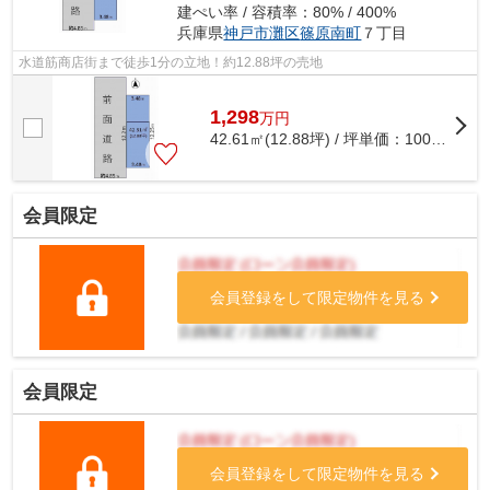
建ぺい率 / 容積率：80% / 400%
兵庫県
神戸市灘区
篠原南町
７丁目
水道筋商店街まで徒歩1分の立地！約12.88坪の売地
1,298
万
円
42.61㎡(12.88坪) / 坪単価：
100.78
万円
会員限定
会員登録をして限定物件を見る
会員限定
会員登録をして限定物件を見る