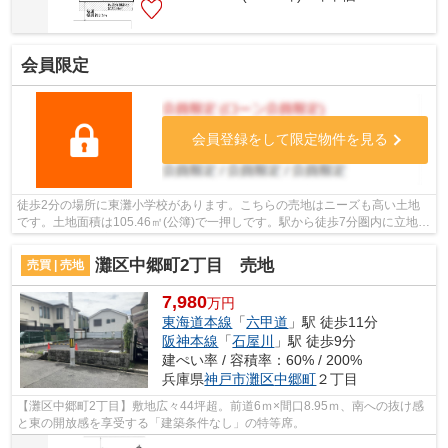
会員限定
会員登録をして限定物件を見る
徒歩2分の場所に東灘小学校があります。こちらの売地はニーズも高い土地
です。土地面積は105.46㎡(公簿)で一押しです。駅から徒歩7分圏内に立地し
ています。神戸市東灘区エリアの不動...
灘区中郷町2丁目 売地
売買 | 売地
7,980
万円
東海道本線
「
六甲道
」駅 徒歩11分
阪神本線
「
石屋川
」駅 徒歩9分
建ぺい率 / 容積率：60% / 200%
兵庫県
神戸市灘区
中郷町
２丁目
【灘区中郷町2丁目】敷地広々44坪超。前道6ｍ×間口8.95ｍ、南への抜け感
と東の開放感を享受する「建築条件なし」の特等席。