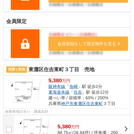
会員限定
会員登録をして限定物件を見る
東灘区住吉東町３丁目 売地
売買 | 売地
5,380
万円
阪神本線
「
魚崎
」駅 徒歩2分
東海道本線
「
住吉
」駅 徒歩12分
建ぺい率 / 容積率：60% / 200%
兵庫県
神戸市東灘区
住吉東町
３丁目
南東角地日当り・通風良好
5,380
万
円
88.75㎡(26.84坪) / 坪単価：
200.45
万円