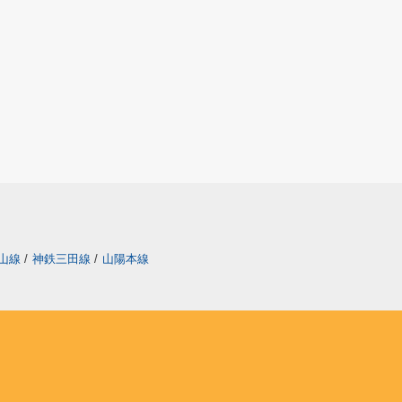
山線
/
神鉄三田線
/
山陽本線