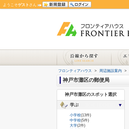
ようこそ
ゲスト
さん
フロンティアハウス
>
周辺施設案内
>
神戸市灘区の郵便局
神戸市灘区のスポット選択
学ぶ
小学校
(13件)
中学校
(5件)
大学
(2件)