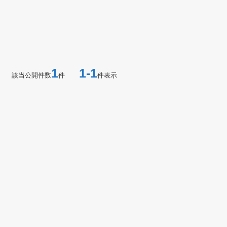
1
1-1
該当公開件数
件
件表示