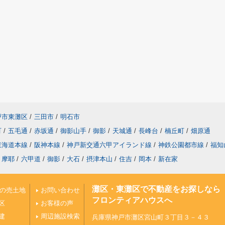
戸市東灘区
/
三田市
/
明石市
町
/
五毛通
/
赤坂通
/
御影山手
/
御影
/
天城通
/
長峰台
/
楠丘町
/
畑原通
東海道本線
/
阪神本線
/
神戸新交通六甲アイランド線
/
神鉄公園都市線
/
福知
摩耶
/
六甲道
/
御影
/
大石
/
摂津本山
/
住吉
/
岡本
/
新在家
灘区・東灘区で不動産をお探しなら
上の売土地
お問い合わせ
フロンティアハウスへ
区
お客様の声
建
周辺施設検索
兵庫県神戸市灘区宮山町３丁目３－４３