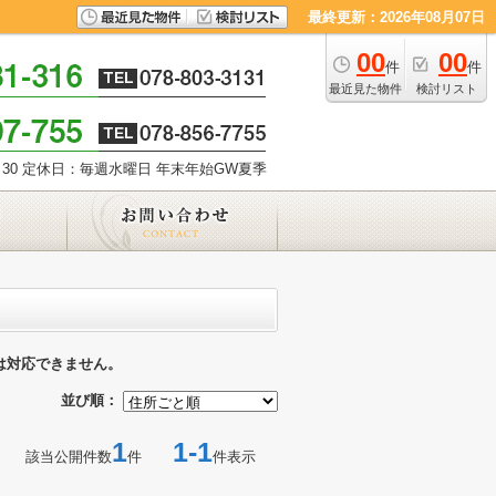
最終更新：2026年08月07日
00
00
件
件
最近見た物件
検討リスト
30
定休日：毎週水曜日 年末年始GW夏季
は対応できません。
並び順：
1
1-1
該当公開件数
件
件表示