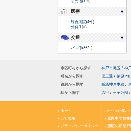
その他
(1件)
医療
総合病院
(4件)
外科
(1件)
交通
バス停
(36件)
市区町村から探す
神戸市灘区
/
神
町名から探す
国玉通
/
篠原本
路線から探す
阪急神戸本線
/
駅から探す
六甲
/
王子公園
/
ホーム
5000万円以
会社概要
鷹匠中学校校
プライバシーポリシー
灘区の新築戸