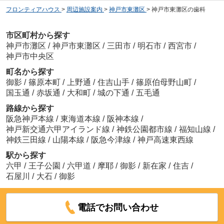
フロンティアハウス
>
周辺施設案内
>
神戸市東灘区
>
神戸市東灘区の歯科
市区町村から探す
神戸市灘区
/
神戸市東灘区
/
三田市
/
明石市
/
西宮市
/
神戸市中央区
町名から探す
御影
/
篠原本町
/
上野通
/
住吉山手
/
篠原伯母野山町
/
国玉通
/
赤坂通
/
大和町
/
城の下通
/
五毛通
路線から探す
阪急神戸本線
/
東海道本線
/
阪神本線
/
神戸新交通六甲アイランド線
/
神鉄公園都市線
/
福知山線
/
神鉄三田線
/
山陽本線
/
阪急今津線
/
神戸高速東西線
駅から探す
六甲
/
王子公園
/
六甲道
/
摩耶
/
御影
/
新在家
/
住吉
/
石屋川
/
大石
/
御影
電話でお問い合わせ