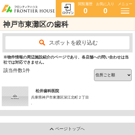
閲覧履歴
お気に入り
メニュー
0
0
神戸市東灘区の歯科
スポットを絞り込む
※物件情報の周辺施設紹介のページであり、各店舗への問い合わせは当
社では対応できません。
該当件数
1
件
松井歯科医院
兵庫県神戸市東灘区深江北町２丁目
-
ページトップへ