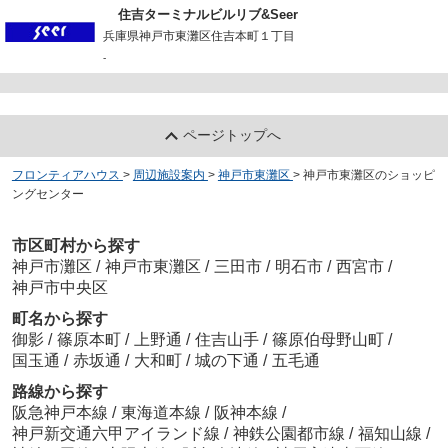
住吉ターミナルビルリブ&Seer
兵庫県神戸市東灘区住吉本町１丁目
-
ページトップへ
フロンティアハウス
>
周辺施設案内
>
神戸市東灘区
>
神戸市東灘区のショッピ
ングセンター
市区町村から探す
神戸市灘区
/
神戸市東灘区
/
三田市
/
明石市
/
西宮市
/
神戸市中央区
町名から探す
御影
/
篠原本町
/
上野通
/
住吉山手
/
篠原伯母野山町
/
国玉通
/
赤坂通
/
大和町
/
城の下通
/
五毛通
路線から探す
阪急神戸本線
/
東海道本線
/
阪神本線
/
神戸新交通六甲アイランド線
/
神鉄公園都市線
/
福知山線
/