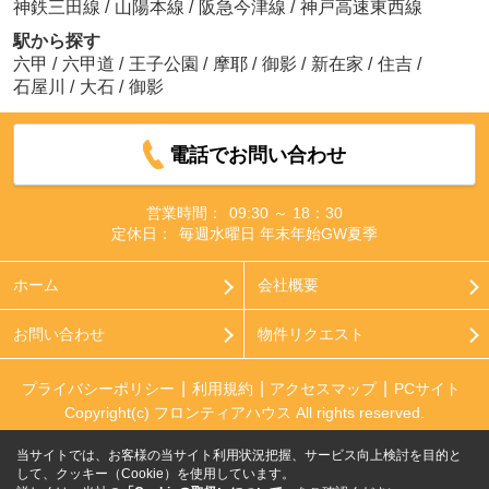
神鉄三田線
/
山陽本線
/
阪急今津線
/
神戸高速東西線
駅から探す
六甲
/
六甲道
/
王子公園
/
摩耶
/
御影
/
新在家
/
住吉
/
石屋川
/
大石
/
御影
電話でお問い合わせ
営業時間：
09:30 ～ 18：30
定休日：
毎週水曜日 年末年始GW夏季
ホーム
会社概要
お問い合わせ
物件リクエスト
プライバシーポリシー
利用規約
アクセスマップ
PCサイト
Copyright(c) フロンティアハウス All rights reserved.
当サイトでは、お客様の当サイト利用状況把握、サービス向上検討を目的と
して、クッキー（Cookie）を使用しています。