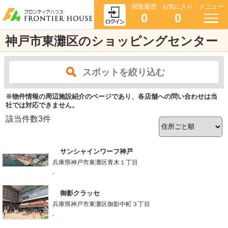
閲覧履歴
お気に入り
メニュー
0
0
神戸市東灘区のショッピングセンター
スポットを絞り込む
※物件情報の周辺施設紹介のページであり、各店舗への問い合わせは当
社では対応できません。
該当件数
3
件
サンシャインワーフ神戸
兵庫県神戸市東灘区青木１丁目
-
御影クラッセ
兵庫県神戸市東灘区御影中町３丁目
-