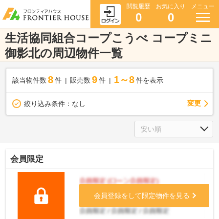
閲覧履歴
お気に入り
メニュー
0
0
生活協同組合コープこうべ コープミニ
御影北の周辺物件一覧
8
9
1～8
該当物件数
件
販売数
件
件を表示
変更
絞り込み条件：
なし
会員限定
会員登録をして限定物件を見る