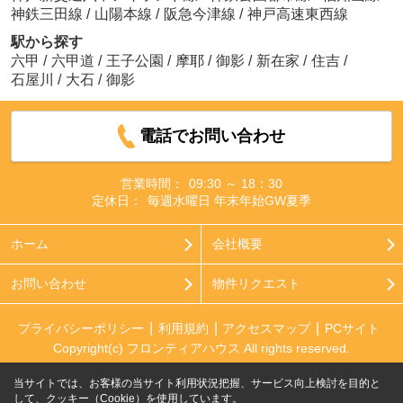
神鉄三田線
/
山陽本線
/
阪急今津線
/
神戸高速東西線
駅から探す
六甲
/
六甲道
/
王子公園
/
摩耶
/
御影
/
新在家
/
住吉
/
石屋川
/
大石
/
御影
電話でお問い合わせ
営業時間：
09:30 ～ 18：30
定休日：
毎週水曜日 年末年始GW夏季
ホーム
会社概要
お問い合わせ
物件リクエスト
プライバシーポリシー
利用規約
アクセスマップ
PCサイト
Copyright(c) フロンティアハウス All rights reserved.
当サイトでは、お客様の当サイト利用状況把握、サービス向上検討を目的と
して、クッキー（Cookie）を使用しています。