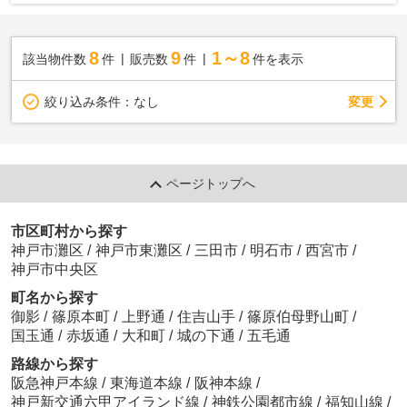
8
9
1～8
該当物件数
件
販売数
件
件を表示
変更
絞り込み条件：
なし
ページトップへ
市区町村から探す
神戸市灘区
/
神戸市東灘区
/
三田市
/
明石市
/
西宮市
/
神戸市中央区
町名から探す
御影
/
篠原本町
/
上野通
/
住吉山手
/
篠原伯母野山町
/
国玉通
/
赤坂通
/
大和町
/
城の下通
/
五毛通
路線から探す
阪急神戸本線
/
東海道本線
/
阪神本線
/
神戸新交通六甲アイランド線
/
神鉄公園都市線
/
福知山線
/