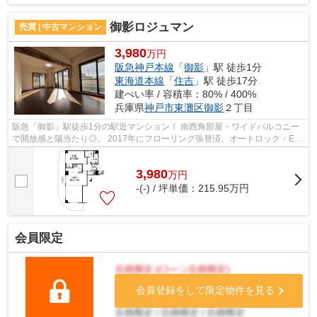
御影ロジュマン
売買 | 中古マンション
3,980
万円
阪急神戸本線
「
御影
」駅 徒歩1分
東海道本線
「
住吉
」駅 徒歩17分
建ぺい率 / 容積率：80% / 400%
兵庫県
神戸市東灘区
御影
２丁目
阪急「御影」駅徒歩1分の駅近マンション！ 南西角部屋・ワイドバルコニー
で開放感と陽当たり◎。 2017年にフローリング張替済、オートロック・EV
完備の安心仕様でDINKS、女性のお一人住...
3,980
万
円
-(-) / 坪単価：
215.95
万円
会員限定
会員登録をして限定物件を見る