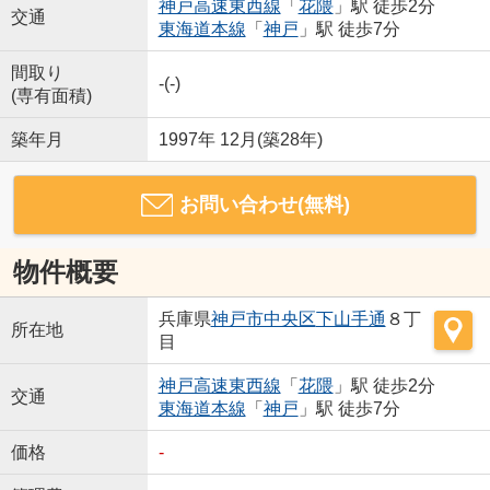
神戸高速東西線
「
花隈
」駅 徒歩2分
交通
東海道本線
「
神戸
」駅 徒歩7分
間取り
-(-)
(専有面積)
築年月
1997年 12月(築28年)
お問い合わせ(無料)
物件概要
兵庫県
神戸市中央区
下山手通
８丁
所在地
目
神戸高速東西線
「
花隈
」駅 徒歩2分
交通
東海道本線
「
神戸
」駅 徒歩7分
価格
-