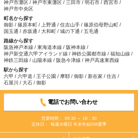
神戸市灘区
/
神戸市東灘区
/
三田市
/
明石市
/
西宮市
/
神戸市中央区
町名から探す
御影
/
篠原本町
/
上野通
/
住吉山手
/
篠原伯母野山町
/
国玉通
/
赤坂通
/
大和町
/
城の下通
/
五毛通
路線から探す
阪急神戸本線
/
東海道本線
/
阪神本線
/
神戸新交通六甲アイランド線
/
神鉄公園都市線
/
福知山線
/
神鉄三田線
/
山陽本線
/
阪急今津線
/
神戸高速東西線
駅から探す
六甲
/
六甲道
/
王子公園
/
摩耶
/
御影
/
新在家
/
住吉
/
石屋川
/
大石
/
御影
電話でお問い合わせ
営業時間：
09:30 ～ 18：30
定休日：
毎週水曜日 年末年始GW夏季