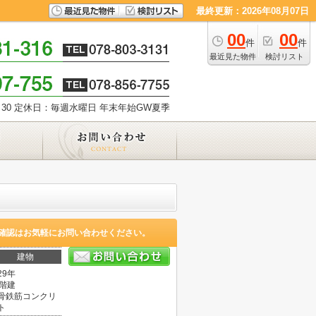
最終更新：2026年08月07日
00
00
件
件
最近見た物件
検討リスト
30
定休日：毎週水曜日 年末年始GW夏季
確認はお気軽にお問い合わせください。
建物
29年
0階建
骨鉄筋コンクリ
ト