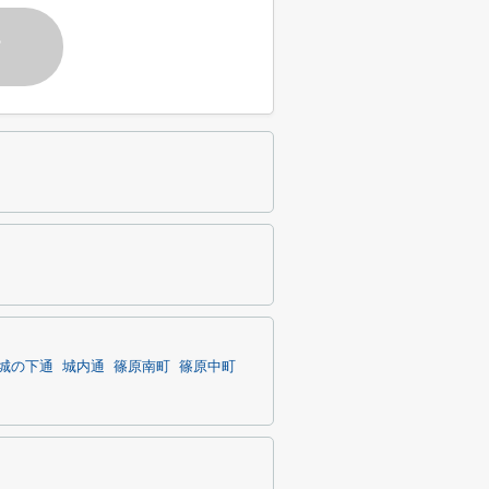
す
城の下通
城内通
篠原南町
篠原中町