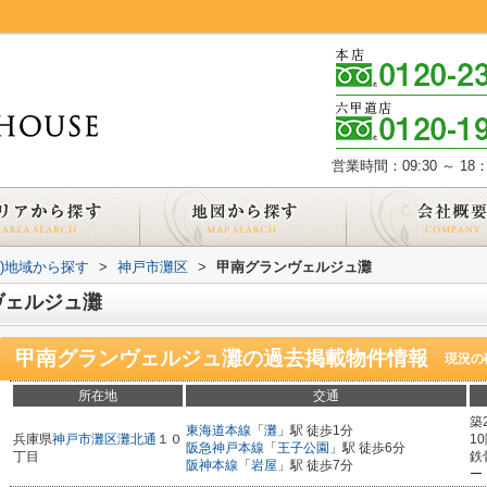
営業時間：09:30 ～ 18：
))地域から探す
>
神戸市灘区
>
甲南グランヴェルジュ灘
ヴェルジュ灘
甲南グランヴェルジュ灘
の過去掲載物件情報
現況の
所在地
交通
築
東海道本線
「
灘
」駅 徒歩1分
兵庫県
神戸市灘区
灘北通
１０
1
阪急神戸本線
「
王子公園
」駅 徒歩6分
丁目
鉄
阪神本線
「
岩屋
」駅 徒歩7分
ー