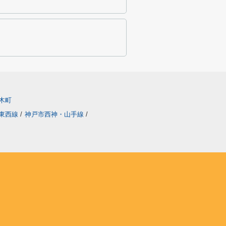
木町
東西線
/
神戸市西神・山手線
/