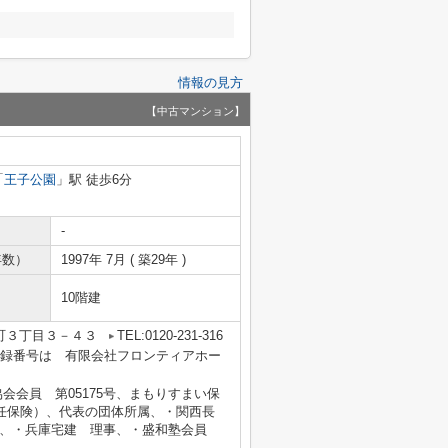
情報の見方
【中古マンション】
「
王子公園
」駅 徒歩6分
-
年数）
1997年 7月 ( 築29年 )
10階建
町３丁目３－４３
TEL:0120-231-316
業者登録番号は 有限会社フロンティアホー
会員 第05175号、まもりすまい保
保責任保険）、代表の団体所属、・関西長
産、・兵庫宅建 理事、・盛和塾会員