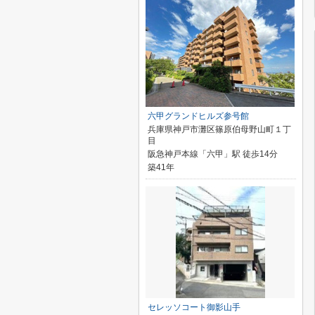
六甲グランドヒルズ参号館
兵庫県神戸市灘区篠原伯母野山町１丁
目
阪急神戸本線「六甲」駅 徒歩14分
築41年
セレッソコート御影山手