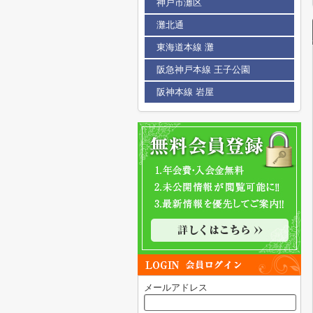
神戸市灘区
灘北通
東海道本線 灘
阪急神戸本線 王子公園
阪神本線 岩屋
メールアドレス