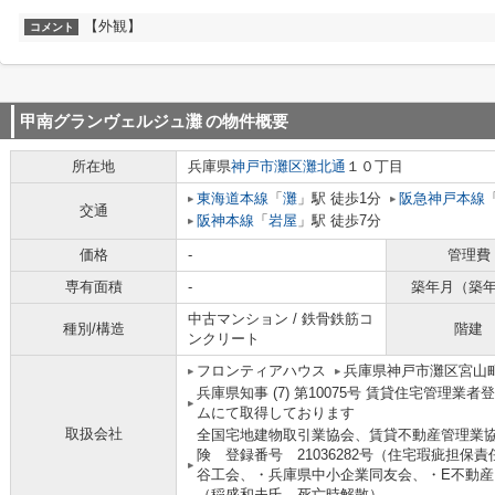
【外観】
コメント
甲南グランヴェルジュ灘
の物件概要
所在地
兵庫県
神戸市灘区
灘北通
１０丁目
東海道本線
「
灘
」駅 徒歩1分
阪急神戸本線
交通
阪神本線
「
岩屋
」駅 徒歩7分
価格
-
管理費
専有面積
-
築年月（築
中古マンション / 鉄骨鉄筋コ
種別/構造
階建
ンクリート
フロンティアハウス
兵庫県神戸市灘区宮山
兵庫県知事 (7) 第10075号 賃貸住宅管理
ムにて取得しております
取扱会社
全国宅地建物取引業協会、賃貸不動産管理業協会
険 登録番号 21036282号（住宅瑕疵担
谷工会、・兵庫県中小企業同友会、・E不動
（稲盛和夫氏 死亡時解散）