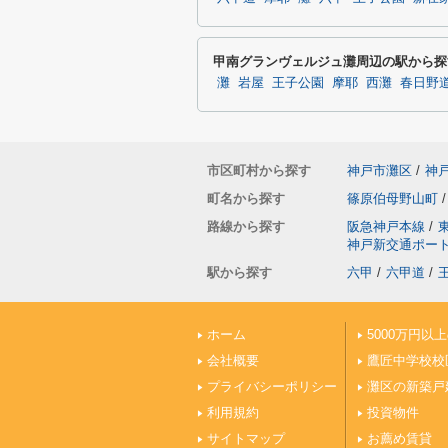
甲南グランヴェルジュ灘周辺の駅から探
灘
岩屋
王子公園
摩耶
西灘
春日野
市区町村から探す
神戸市灘区
/
神
町名から探す
篠原伯母野山町
/
路線から探す
阪急神戸本線
/
神戸新交通ポー
駅から探す
六甲
/
六甲道
/
ホーム
5000万円以
会社概要
鷹匠中学校校
プライバシーポリシー
灘区の新築戸
利用規約
投資物件
サイトマップ
お薦め賃貸