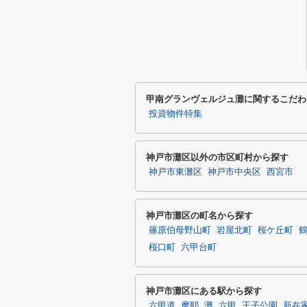
甲南グランヴェルジュ灘に関するこだわ
投資物件特集
神戸市灘区以外の市区町村から探す
神戸市東灘区
神戸市中央区
西宮市
神戸市灘区の町名から探す
篠原伯母野山町
岩屋北町
桜ケ丘町
桜口町
六甲台町
神戸市灘区にある駅から探す
六甲道
摩耶
灘
六甲
王子公園
新在