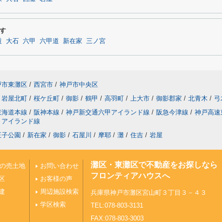
す
道
大石
六甲
六甲道
新在家
三ノ宮
戸市東灘区
/
西宮市
/
神戸市中央区
岩屋北町
/
桜ケ丘町
/
御影
/
鶴甲
/
高羽町
/
上大市
/
御影郡家
/
北青木
/
弓
東海道本線
/
阪神本線
/
神戸新交通六甲アイランド線
/
阪急今津線
/
神戸高速
トアイランド線
王子公園
/
新在家
/
御影
/
石屋川
/
摩耶
/
灘
/
住吉
/
岩屋
灘区・東灘区で不動産をお探しなら
上の売土地
お問い合わせ
フロンティアハウスへ
区
お客様の声
建
周辺施設検索
兵庫県神戸市灘区宮山町３丁目３－４３
学区検索
TEL:078-803-3131
FAX:078-803-3003