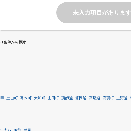
未入力項目がありま
り条件から探す
鶴甲
土山町
弓木町
大和町
山田町
薬師通
箕岡通
高尾通
高羽町
上野通
家
大石
西灘
岩屋