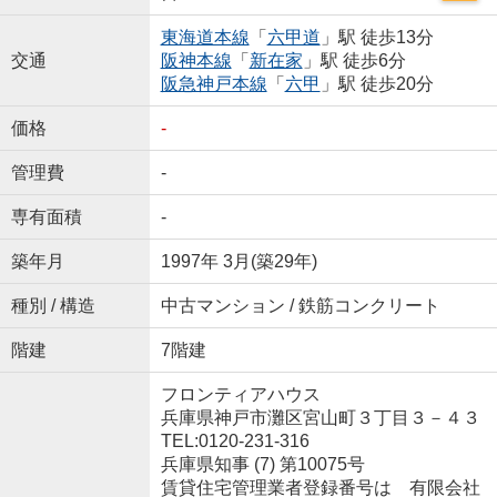
東海道本線
「
六甲道
」駅 徒歩13分
交通
阪神本線
「
新在家
」駅 徒歩6分
阪急神戸本線
「
六甲
」駅 徒歩20分
価格
-
管理費
-
専有面積
-
築年月
1997年 3月(築29年)
種別 / 構造
中古マンション / 鉄筋コンクリート
階建
7階建
フロンティアハウス
兵庫県神戸市灘区宮山町３丁目３－４３
TEL:0120-231-316
兵庫県知事 (7) 第10075号
賃貸住宅管理業者登録番号は 有限会社