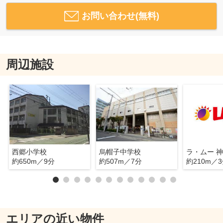
お問い合わせ(無料)
周辺施設
西郷小学校
烏帽子中学校
ラ・ムー 
約650m／9分
約507m／7分
約210m／
エリアの近い物件