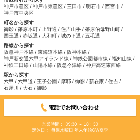
神戸市灘区
/
神戸市東灘区
/
三田市
/
明石市
/
西宮市
/
神戸市中央区
町名から探す
御影
/
篠原本町
/
上野通
/
住吉山手
/
篠原伯母野山町
/
国玉通
/
赤坂通
/
大和町
/
城の下通
/
五毛通
路線から探す
阪急神戸本線
/
東海道本線
/
阪神本線
/
神戸新交通六甲アイランド線
/
神鉄公園都市線
/
福知山線
/
神鉄三田線
/
山陽本線
/
阪急今津線
/
神戸高速東西線
駅から探す
六甲
/
六甲道
/
王子公園
/
摩耶
/
御影
/
新在家
/
住吉
/
石屋川
/
大石
/
御影
電話でお問い合わせ
営業時間：
09:30 ～ 18：30
定休日：
毎週水曜日 年末年始GW夏季