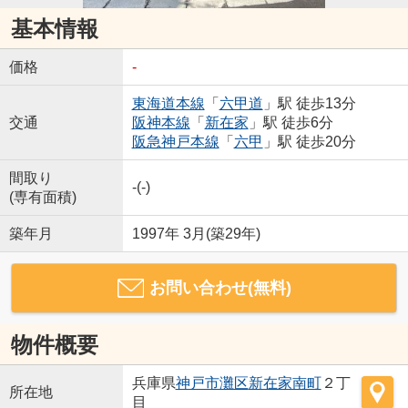
基本情報
価格
-
東海道本線
「
六甲道
」駅 徒歩13分
交通
阪神本線
「
新在家
」駅 徒歩6分
阪急神戸本線
「
六甲
」駅 徒歩20分
間取り
-(-)
(専有面積)
築年月
1997年 3月(築29年)
お問い合わせ(無料)
物件概要
兵庫県
神戸市灘区
新在家南町
２丁
所在地
目