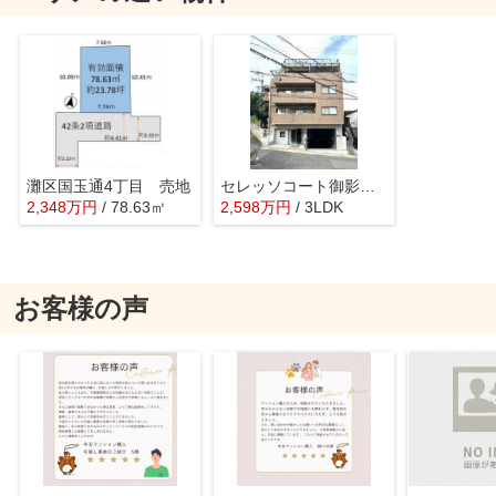
灘区国玉通4丁目 売地
セレッソコート御影山手
2,348
万
円
/ 78.63㎡
2,598
万
円
/ 3LDK
お客様の声