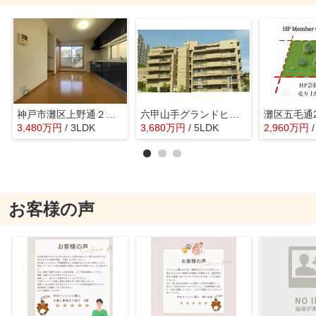
神戸市灘区上野通２丁目 中古戸建て
六甲山手グランドヒルズ
3,480
万
円
/ 3LDK
3,680
万
円
/ 5LDK
2,960
万
円
お客様の声