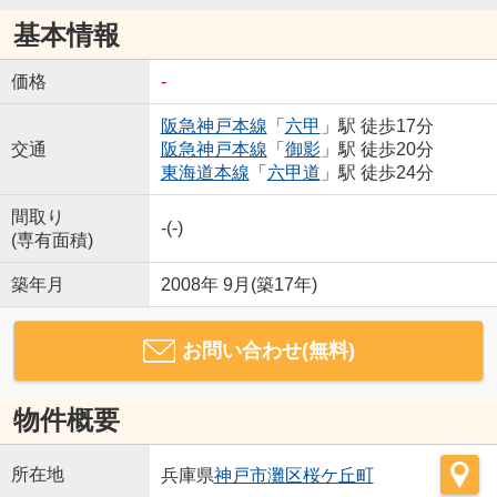
基本情報
価格
-
阪急神戸本線
「
六甲
」駅 徒歩17分
交通
阪急神戸本線
「
御影
」駅 徒歩20分
東海道本線
「
六甲道
」駅 徒歩24分
間取り
-(-)
(専有面積)
築年月
2008年 9月(築17年)
お問い合わせ(無料)
物件概要
所在地
兵庫県
神戸市灘区
桜ケ丘町