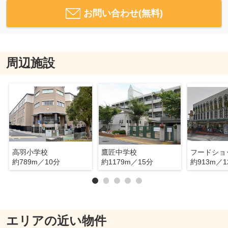
お問い合わせ(無料)
周辺施設
高羽小学校
鷹匠中学校
約789m／10分
約1179m／15分
約913m／1
エリアの近い物件