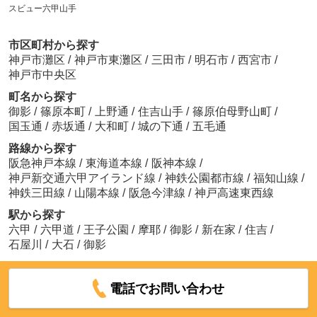
スビュー六甲山手
市区町村から探す
神戸市灘区
/
神戸市東灘区
/
三田市
/
明石市
/
西宮市
/
神戸市中央区
町名から探す
御影
/
篠原本町
/
上野通
/
住吉山手
/
篠原伯母野山町
/
国玉通
/
赤坂通
/
大和町
/
城の下通
/
五毛通
路線から探す
阪急神戸本線
/
東海道本線
/
阪神本線
/
神戸新交通六甲アイランド線
/
神鉄公園都市線
/
福知山線
/
神鉄三田線
/
山陽本線
/
阪急今津線
/
神戸高速東西線
駅から探す
六甲
/
六甲道
/
王子公園
/
摩耶
/
御影
/
新在家
/
住吉
/
石屋川
/
大石
/
御影
電話でお問い合わせ