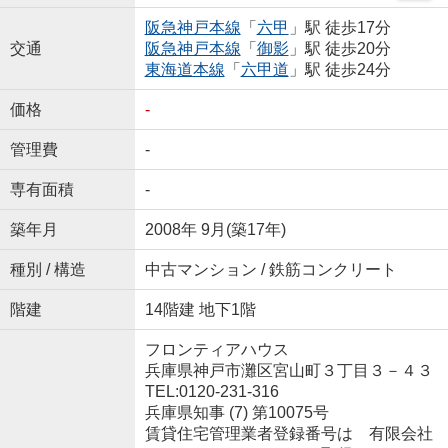
阪急神戸本線
「
六甲
」駅 徒歩17分
交通
阪急神戸本線
「
御影
」駅 徒歩20分
東海道本線
「
六甲道
」駅 徒歩24分
価格
-
管理費
-
専有面積
-
築年月
2008年 9月(築17年)
種別 / 構造
中古マンション / 鉄筋コンクリート
階建
14階建 地下1階
フロンティアハウス
兵庫県神戸市灘区宮山町３丁目３－４３
TEL:0120-231-316
兵庫県知事 (7) 第10075号
賃貸住宅管理業者登録番号は 有限会社