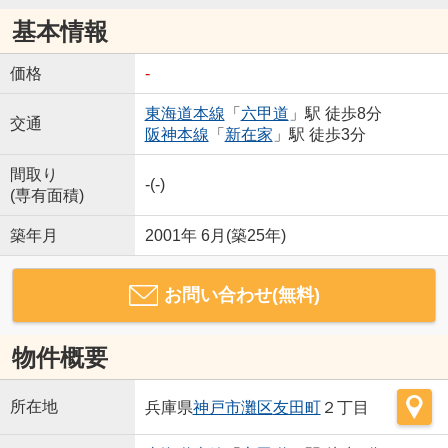
基本情報
価格
-
東海道本線
「
六甲道
」駅 徒歩8分
交通
阪神本線
「
新在家
」駅 徒歩3分
間取り
-(-)
(専有面積)
築年月
2001年 6月(築25年)
お問い合わせ(無料)
物件概要
所在地
兵庫県
神戸市灘区
友田町
２丁目