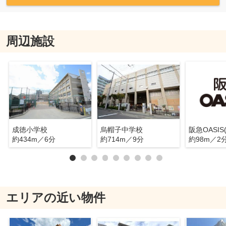
周辺施設
成徳小学校
烏帽子中学校
約434m／6分
約714m／9分
約98m／2
エリアの近い物件