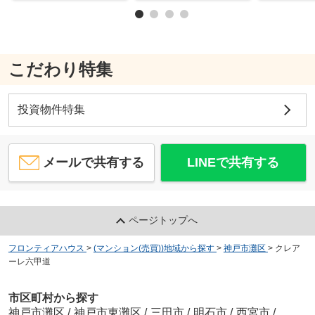
こだわり特集
投資物件特集
メールで共有する
LINEで共有する
ページトップへ
フロンティアハウス
>
(マンション(売買))地域から探す
>
神戸市灘区
>
クレア
ーレ六甲道
市区町村から探す
神戸市灘区
/
神戸市東灘区
/
三田市
/
明石市
/
西宮市
/