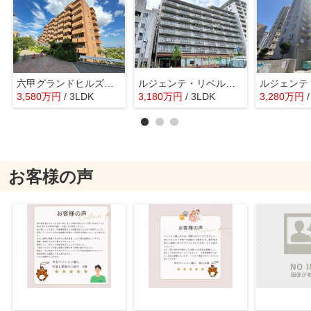
六甲グランドヒルズ参号館
ルジェンテ・リベル六甲道 オーナーチェンジ物件
3,580
万
円
/ 3LDK
3,180
万
円
/ 3LDK
3,280
万
円
お客様の声