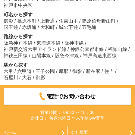
神戸市中央区
町名から探す
御影
/
篠原本町
/
上野通
/
住吉山手
/
篠原伯母野山町
/
国玉通
/
赤坂通
/
大和町
/
城の下通
/
五毛通
路線から探す
阪急神戸本線
/
東海道本線
/
阪神本線
/
神戸新交通六甲アイランド線
/
神鉄公園都市線
/
福知山線
/
神鉄三田線
/
山陽本線
/
阪急今津線
/
神戸高速東西線
駅から探す
六甲
/
六甲道
/
王子公園
/
摩耶
/
御影
/
新在家
/
住吉
/
石屋川
/
大石
/
御影
電話でお問い合わせ
営業時間：
09:30 ～ 18：30
定休日：
毎週水曜日 年末年始GW夏季
ホーム
会社概要