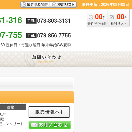
最終更新：2026年08月09日
00
00
件
件
最近見た物件
検討リスト
30
定休日：毎週水曜日 年末年始GW夏季
建物
販売情報へ
31年
階建
筋コンクリート