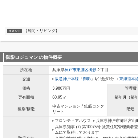
【居間・リビング】
コメント
御影ロジュマン
の物件概要
所在地
兵庫県
神戸市東灘区
御影
２丁目
阪急神戸本線
「
御影
」駅 徒歩1分
東海道本
交通
価格
3,980万円
管理費
専有面積
60.95㎡
築年月（築
中古マンション / 鉄筋コンク
種別/構造
階建
リート
フロンティアハウス
兵庫県神戸市灘区宮山
兵庫県知事 (7) 第10075号 賃貸住宅管理
ムにて取得しております