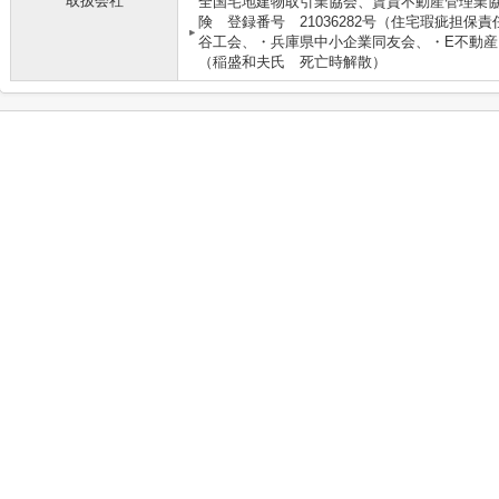
取扱会社
全国宅地建物取引業協会、賃貸不動産管理業協会
険 登録番号 21036282号（住宅瑕疵担
谷工会、・兵庫県中小企業同友会、・E不動
（稲盛和夫氏 死亡時解散）