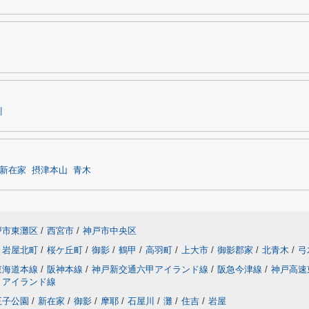
川
新在家
摂津本山
青木
戸市東灘区
/
西宮市
/
神戸市中央区
岩屋北町
/
桜ケ丘町
/
御影
/
鶴甲
/
高羽町
/
上大市
/
御影郡家
/
北青木
/
弓
東海道本線
/
阪神本線
/
神戸新交通六甲アイランド線
/
阪急今津線
/
神戸高速
トアイランド線
王子公園
/
新在家
/
御影
/
摩耶
/
石屋川
/
灘
/
住吉
/
岩屋