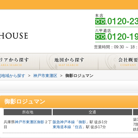
営業時間：09:30 ～ 18：
))地域から探す
>
神戸市東灘区
>
御影ロジュマン
御影ロジュマン
所在地
交通
築
兵庫県
神戸市東灘区
御影
２丁
阪急神戸本線
「
御影
」駅 徒歩1分
7
目
東海道本線
「
住吉
」駅 徒歩17分
鉄