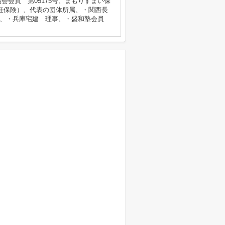
会員 第05175号、まもりすまい保
保責任保険）、代表の団体所属、・関西長
産、・兵庫宅建 理事、・盛和塾会員