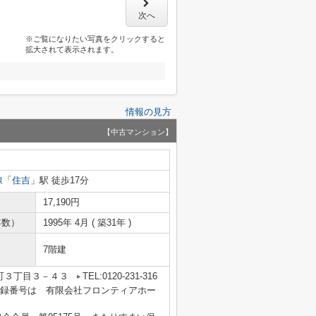
次へ
※ご覧になりたい写真をクリックすると
拡大されて表示されます。
情報の見方
【中古マンション】
線
「
住吉
」駅 徒歩17分
17,190円
年数）
1995年 4月 ( 築31年 )
7階建
町３丁目３－４３
TEL:0120-231-316
業者登録番号は 有限会社フロンティアホー