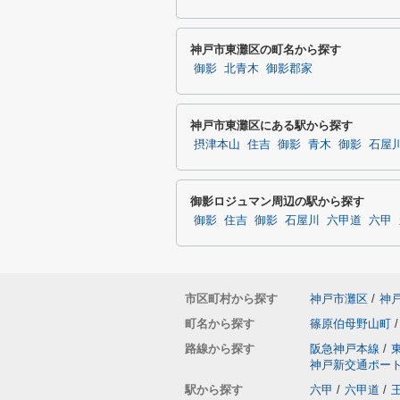
神戸市東灘区の町名から探す
御影
北青木
御影郡家
神戸市東灘区にある駅から探す
摂津本山
住吉
御影
青木
御影
石屋
御影ロジュマン周辺の駅から探す
御影
住吉
御影
石屋川
六甲道
六甲
市区町村から探す
神戸市灘区
/
神
町名から探す
篠原伯母野山町
/
路線から探す
阪急神戸本線
/
神戸新交通ポー
駅から探す
六甲
/
六甲道
/