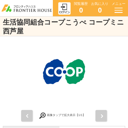
閲覧履歴
お気に入り
メニュー
0
0
生活協同組合コープこうべ コープミニ
西芦屋
前
次
画像タップで拡大表示【
1
/1】