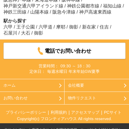
神戸新交通六甲アイランド線
/
神鉄公園都市線
/
福知山線
/
神鉄三田線
/
山陽本線
/
阪急今津線
/
神戸高速東西線
駅から探す
六甲
/
王子公園
/
六甲道
/
摩耶
/
御影
/
新在家
/
住吉
/
石屋川
/
大石
/
御影
電話でお問い合わせ
営業時間：
09:30 ～ 18：30
定休日：
毎週水曜日 年末年始GW夏季
ホーム
会社概要
お問い合わせ
物件リクエスト
プライバシーポリシー
利用規約
アクセスマップ
PCサイト
Copyright(c) フロンティアハウス All rights reserved.