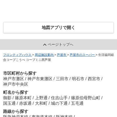
地図アプリで開く
ページトップへ
フロンティアハウス
>
周辺施設案内
>
芦屋市
>
芦屋市のスーパー
>
生活協同組
合コープこうべ コープミニ西芦屋
市区町村から探す
神戸市灘区
/
神戸市東灘区
/
三田市
/
明石市
/
西宮市
/
神戸市中央区
町名から探す
御影
/
篠原本町
/
上野通
/
住吉山手
/
篠原伯母野山町
/
国玉通
/
赤坂通
/
大和町
/
城の下通
/
五毛通
路線から探す
阪急神戸本線
/
東海道本線
/
阪神本線
/