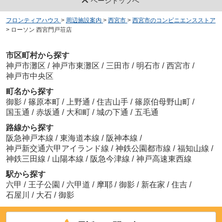
ページトップへ
フロンティアハウス
>
周辺施設案内
>
西宮市
>
西宮市のコンビニエンスストア
>
ローソン 西宮門戸荘店
市区町村から探す
神戸市灘区
/
神戸市東灘区
/
三田市
/
明石市
/
西宮市
/
神戸市中央区
町名から探す
御影
/
篠原本町
/
上野通
/
住吉山手
/
篠原伯母野山町
/
国玉通
/
赤坂通
/
大和町
/
城の下通
/
五毛通
路線から探す
阪急神戸本線
/
東海道本線
/
阪神本線
/
神戸新交通六甲アイランド線
/
神鉄公園都市線
/
福知山線
/
神鉄三田線
/
山陽本線
/
阪急今津線
/
神戸高速東西線
駅から探す
六甲
/
王子公園
/
六甲道
/
摩耶
/
御影
/
新在家
/
住吉
/
石屋川
/
大石
/
御影