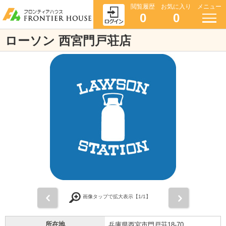
閲覧履歴
お気に入り
メニュー
0
0
ローソン 西宮門戸荘店
前
次
画像タップで拡大表示【
1
/1】
所在地
兵庫県西宮市門戸荘18-70