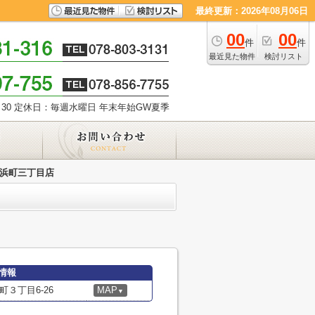
最終更新：2026年08月06日
00
00
件
件
最近見た物件
検討リスト
30
定休日：毎週水曜日 年末年始GW夏季
脇浜町三丁目店
情報
３丁目6-26
MAP
▼