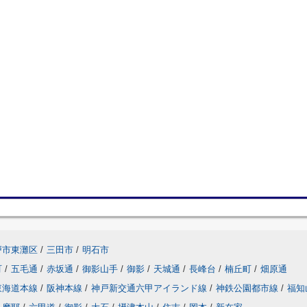
戸市東灘区
/
三田市
/
明石市
町
/
五毛通
/
赤坂通
/
御影山手
/
御影
/
天城通
/
長峰台
/
楠丘町
/
畑原通
東海道本線
/
阪神本線
/
神戸新交通六甲アイランド線
/
神鉄公園都市線
/
福知