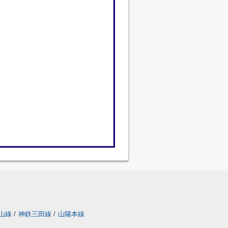
山線
/
神鉄三田線
/
山陽本線