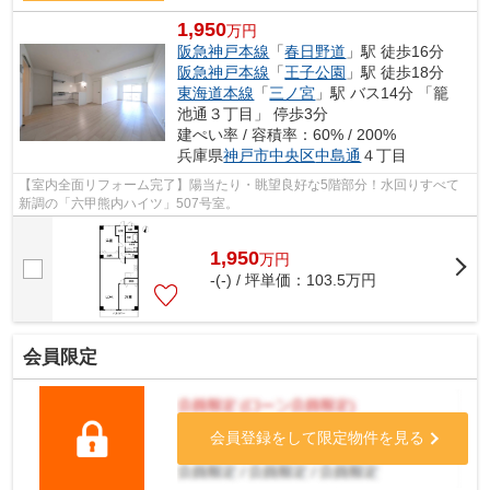
1,950
万円
阪急神戸本線
「
春日野道
」駅 徒歩16分
阪急神戸本線
「
王子公園
」駅 徒歩18分
東海道本線
「
三ノ宮
」駅 バス14分 「籠
池通３丁目」 停歩3分
建ぺい率 / 容積率：60% / 200%
兵庫県
神戸市中央区
中島通
４丁目
【室内全面リフォーム完了】陽当たり・眺望良好な5階部分！水回りすべて
新調の「六甲熊内ハイツ」507号室。
1,950
万
円
-(-) / 坪単価：
103.5
万円
会員限定
会員登録をして限定物件を見る