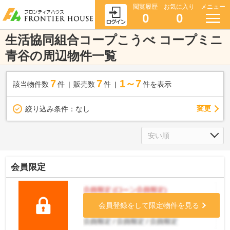
閲覧履歴
お気に入り
メニュー
0
0
生活協同組合コープこうべ コープミニ
青谷の周辺物件一覧
7
7
1～7
該当物件数
件
販売数
件
件を表示
変更
絞り込み条件：
なし
会員限定
会員登録をして限定物件を見る