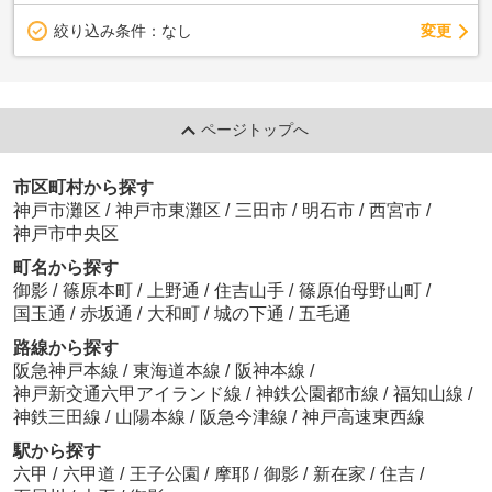
変更
絞り込み条件：
なし
ページトップへ
市区町村から探す
神戸市灘区
/
神戸市東灘区
/
三田市
/
明石市
/
西宮市
/
神戸市中央区
町名から探す
御影
/
篠原本町
/
上野通
/
住吉山手
/
篠原伯母野山町
/
国玉通
/
赤坂通
/
大和町
/
城の下通
/
五毛通
路線から探す
阪急神戸本線
/
東海道本線
/
阪神本線
/
神戸新交通六甲アイランド線
/
神鉄公園都市線
/
福知山線
/
神鉄三田線
/
山陽本線
/
阪急今津線
/
神戸高速東西線
駅から探す
六甲
/
六甲道
/
王子公園
/
摩耶
/
御影
/
新在家
/
住吉
/