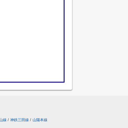
山線
/
神鉄三田線
/
山陽本線