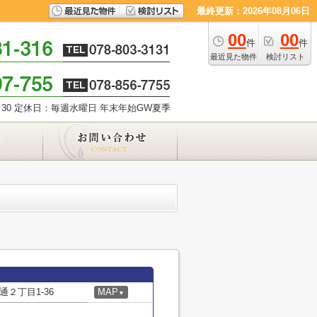
最終更新：2026年08月06日
00
00
件
件
最近見た物件
検討リスト
30
定休日：毎週水曜日 年末年始GW夏季
２丁目1-36
MAP
▼