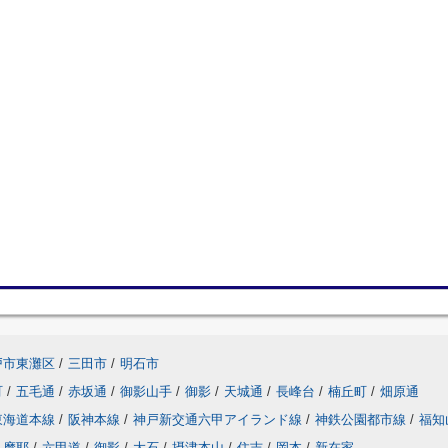
戸市東灘区
/
三田市
/
明石市
町
/
五毛通
/
赤坂通
/
御影山手
/
御影
/
天城通
/
長峰台
/
楠丘町
/
畑原通
東海道本線
/
阪神本線
/
神戸新交通六甲アイランド線
/
神鉄公園都市線
/
福知
摩耶
/
六甲道
/
御影
/
大石
/
摂津本山
/
住吉
/
岡本
/
新在家