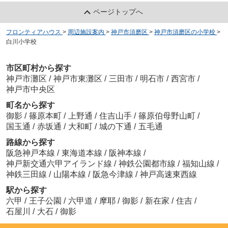
ページトップへ
フロンティアハウス
>
周辺施設案内
>
神戸市須磨区
>
神戸市須磨区の小学校
>
白川小学校
市区町村から探す
神戸市灘区
/
神戸市東灘区
/
三田市
/
明石市
/
西宮市
/
神戸市中央区
町名から探す
御影
/
篠原本町
/
上野通
/
住吉山手
/
篠原伯母野山町
/
国玉通
/
赤坂通
/
大和町
/
城の下通
/
五毛通
路線から探す
阪急神戸本線
/
東海道本線
/
阪神本線
/
神戸新交通六甲アイランド線
/
神鉄公園都市線
/
福知山線
/
神鉄三田線
/
山陽本線
/
阪急今津線
/
神戸高速東西線
駅から探す
六甲
/
王子公園
/
六甲道
/
摩耶
/
御影
/
新在家
/
住吉
/
石屋川
/
大石
/
御影