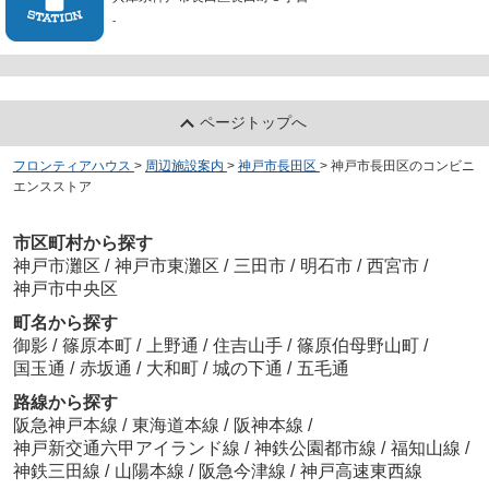
-
ページトップへ
フロンティアハウス
>
周辺施設案内
>
神戸市長田区
>
神戸市長田区のコンビニ
エンスストア
市区町村から探す
神戸市灘区
/
神戸市東灘区
/
三田市
/
明石市
/
西宮市
/
神戸市中央区
町名から探す
御影
/
篠原本町
/
上野通
/
住吉山手
/
篠原伯母野山町
/
国玉通
/
赤坂通
/
大和町
/
城の下通
/
五毛通
路線から探す
阪急神戸本線
/
東海道本線
/
阪神本線
/
神戸新交通六甲アイランド線
/
神鉄公園都市線
/
福知山線
/
神鉄三田線
/
山陽本線
/
阪急今津線
/
神戸高速東西線