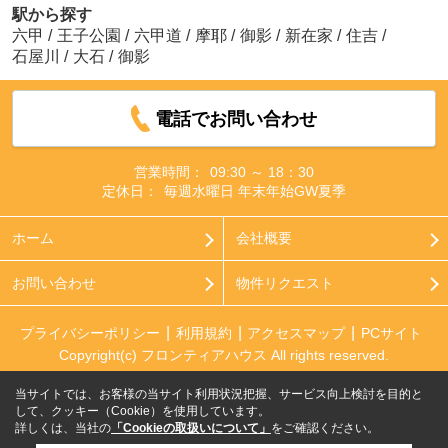
駅から探す
六甲
/
王子公園
/
六甲道
/
摩耶
/
御影
/
新在家
/
住吉
/
石屋川
/
大石
/
御影
電話でお問い合わせ
営業時間：
09:30 ～ 18：30
定休日：
毎週水曜日 年末年始GW夏季
ホーム
会社概要
お問い合わせ
物件リクエスト
プライバシーポリシー
利用規約
アクセスマップ
PCサイト
Copyright(c) フロンティアハウス All rights reserved.
当サイトでは、お客様の当サイト利用状況把握、サービス向上検討を目的と
して、クッキー（Cookie）を使用しています。
詳しくは、当社の
「Cookieの取扱いについて」
をご確認ください。