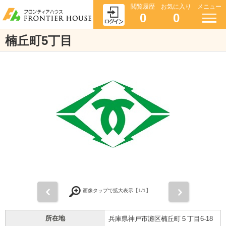
閲覧履歴
お気に入り
メニュー
0
0
楠丘町5丁目
前
次
画像タップで拡大表示【
1
/1】
所在地
兵庫県神戸市灘区楠丘町５丁目6-18