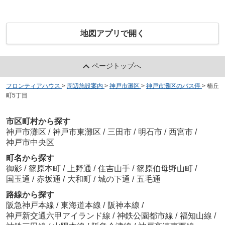
地図アプリで開く
ページトップへ
フロンティアハウス
>
周辺施設案内
>
神戸市灘区
>
神戸市灘区のバス停
>
楠丘
町5丁目
市区町村から探す
神戸市灘区
/
神戸市東灘区
/
三田市
/
明石市
/
西宮市
/
神戸市中央区
町名から探す
御影
/
篠原本町
/
上野通
/
住吉山手
/
篠原伯母野山町
/
国玉通
/
赤坂通
/
大和町
/
城の下通
/
五毛通
路線から探す
阪急神戸本線
/
東海道本線
/
阪神本線
/
神戸新交通六甲アイランド線
/
神鉄公園都市線
/
福知山線
/