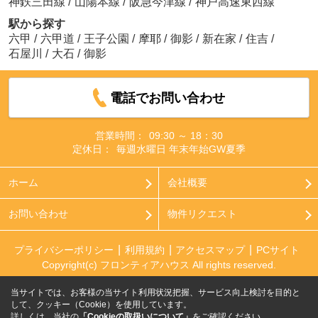
神鉄三田線
/
山陽本線
/
阪急今津線
/
神戸高速東西線
駅から探す
六甲
/
六甲道
/
王子公園
/
摩耶
/
御影
/
新在家
/
住吉
/
石屋川
/
大石
/
御影
電話でお問い合わせ
営業時間：
09:30 ～ 18：30
定休日：
毎週水曜日 年末年始GW夏季
ホーム
会社概要
お問い合わせ
物件リクエスト
プライバシーポリシー
利用規約
アクセスマップ
PCサイト
Copyright(c) フロンティアハウス All rights reserved.
当サイトでは、お客様の当サイト利用状況把握、サービス向上検討を目的と
して、クッキー（Cookie）を使用しています。
詳しくは、当社の
「Cookieの取扱いについて」
をご確認ください。