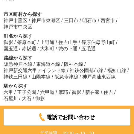
市区町村から探す
神戸市灘区
/
神戸市東灘区
/
三田市
/
明石市
/
西宮市
/
神戸市中央区
町名から探す
御影
/
篠原本町
/
上野通
/
住吉山手
/
篠原伯母野山町
/
国玉通
/
赤坂通
/
大和町
/
城の下通
/
五毛通
路線から探す
阪急神戸本線
/
東海道本線
/
阪神本線
/
神戸新交通六甲アイランド線
/
神鉄公園都市線
/
福知山線
/
神鉄三田線
/
山陽本線
/
阪急今津線
/
神戸高速東西線
駅から探す
六甲
/
王子公園
/
六甲道
/
摩耶
/
御影
/
新在家
/
住吉
/
石屋川
/
大石
/
御影
電話でお問い合わせ
営業時間：
09:30 ～ 18：30