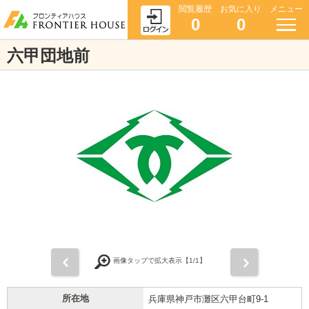
閲覧履歴
お気に入り
メニュー
0
0
六甲団地前
前
次
画像タップで拡大表示【
1
/1】
所在地
兵庫県神戸市灘区六甲台町9-1