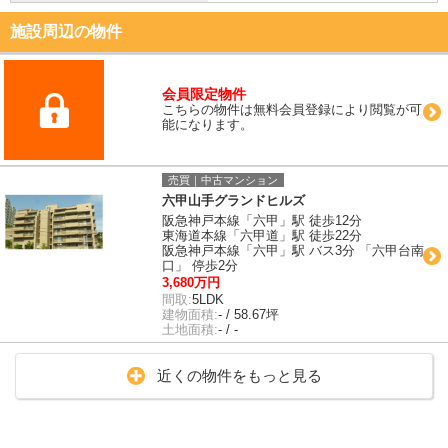
施設周辺の物件
会員限定物件
こちらの物件は無料会員登録により閲覧が可
能になります。
売買｜中古マンション
六甲山手グランドヒルズ
阪急神戸本線「六甲」駅 徒歩12分
東海道本線「六甲道」駅 徒歩22分
阪急神戸本線「六甲」駅 バス3分 「六甲台南
口」 停歩2分
3,680万円
間取:
5LDK
建物面積:
- / 58.67坪
土地面積:
- / -
近くの物件をもっと見る