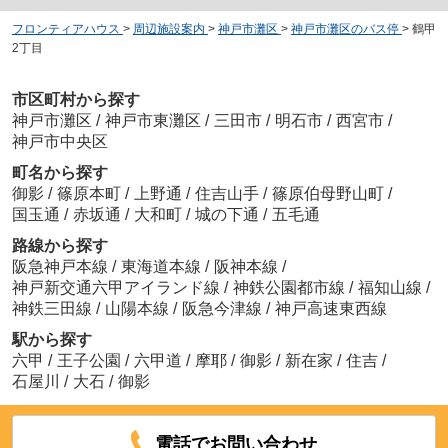
フロンティアハウス
>
周辺施設案内
>
神戸市灘区
>
神戸市灘区のバス停
>
鶴甲
2丁目
市区町村から探す
神戸市灘区
/
神戸市東灘区
/
三田市
/
明石市
/
西宮市
/
神戸市中央区
町名から探す
御影
/
篠原本町
/
上野通
/
住吉山手
/
篠原伯母野山町
/
国玉通
/
赤坂通
/
大和町
/
城の下通
/
五毛通
路線から探す
阪急神戸本線
/
東海道本線
/
阪神本線
/
神戸新交通六甲アイランド線
/
神鉄公園都市線
/
福知山線
/
神鉄三田線
/
山陽本線
/
阪急今津線
/
神戸高速東西線
駅から探す
六甲
/
王子公園
/
六甲道
/
摩耶
/
御影
/
新在家
/
住吉
/
石屋川
/
大石
/
御影
電話でお問い合わせ