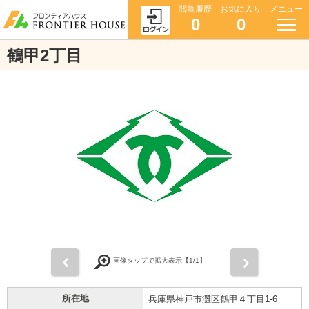
閲覧履歴
お気に入り
メニュー
0
0
鶴甲2丁目
前
次
画像タップで拡大表示【
1
/1】
所在地
兵庫県神戸市灘区鶴甲４丁目1-6