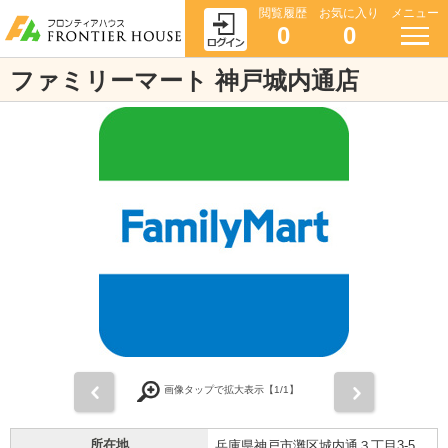
閲覧履歴
お気に入り
メニュー
0
0
ファミリーマート 神戸城内通店
前
次
画像タップで拡大表示【
1
/1】
所在地
兵庫県神戸市灘区城内通３丁目3-5