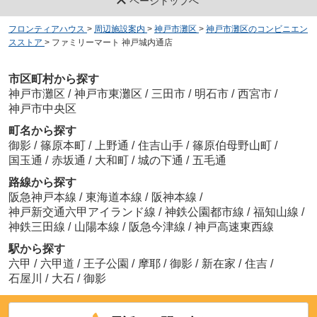
ページトップへ
フロンティアハウス
>
周辺施設案内
>
神戸市灘区
>
神戸市灘区のコンビニエン
スストア
>
ファミリーマート 神戸城内通店
市区町村から探す
神戸市灘区
/
神戸市東灘区
/
三田市
/
明石市
/
西宮市
/
神戸市中央区
町名から探す
御影
/
篠原本町
/
上野通
/
住吉山手
/
篠原伯母野山町
/
国玉通
/
赤坂通
/
大和町
/
城の下通
/
五毛通
路線から探す
阪急神戸本線
/
東海道本線
/
阪神本線
/
神戸新交通六甲アイランド線
/
神鉄公園都市線
/
福知山線
/
神鉄三田線
/
山陽本線
/
阪急今津線
/
神戸高速東西線
駅から探す
六甲
/
六甲道
/
王子公園
/
摩耶
/
御影
/
新在家
/
住吉
/
石屋川
/
大石
/
御影