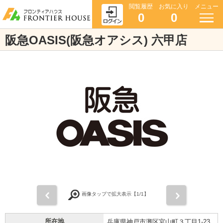
閲覧履歴
お気に入り
メニュー
0
0
阪急OASIS(阪急オアシス) 六甲店
前
次
画像タップで拡大表示【
1
/1】
所在地
兵庫県神戸市灘区宮山町３丁目1-23