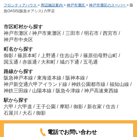
フロンティアハウス
>
周辺施設案内
>
神戸市灘区
>
神戸市灘区のスーパー
>
阪
急OASIS(阪急オアシス) 六甲店
市区町村から探す
神戸市灘区
/
神戸市東灘区
/
三田市
/
明石市
/
西宮市
/
神戸市中央区
町名から探す
御影
/
篠原本町
/
上野通
/
住吉山手
/
篠原伯母野山町
/
国玉通
/
赤坂通
/
大和町
/
城の下通
/
五毛通
路線から探す
阪急神戸本線
/
東海道本線
/
阪神本線
/
神戸新交通六甲アイランド線
/
神鉄公園都市線
/
福知山線
/
神鉄三田線
/
山陽本線
/
阪急今津線
/
神戸高速東西線
駅から探す
六甲
/
六甲道
/
王子公園
/
摩耶
/
御影
/
新在家
/
住吉
/
石屋川
/
大石
/
御影
電話でお問い合わせ