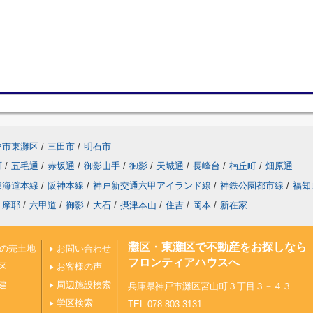
戸市東灘区
/
三田市
/
明石市
町
/
五毛通
/
赤坂通
/
御影山手
/
御影
/
天城通
/
長峰台
/
楠丘町
/
畑原通
東海道本線
/
阪神本線
/
神戸新交通六甲アイランド線
/
神鉄公園都市線
/
福知
摩耶
/
六甲道
/
御影
/
大石
/
摂津本山
/
住吉
/
岡本
/
新在家
灘区・東灘区で不動産をお探しなら
上の売土地
お問い合わせ
フロンティアハウスへ
区
お客様の声
建
周辺施設検索
兵庫県神戸市灘区宮山町３丁目３－４３
学区検索
TEL:078-803-3131