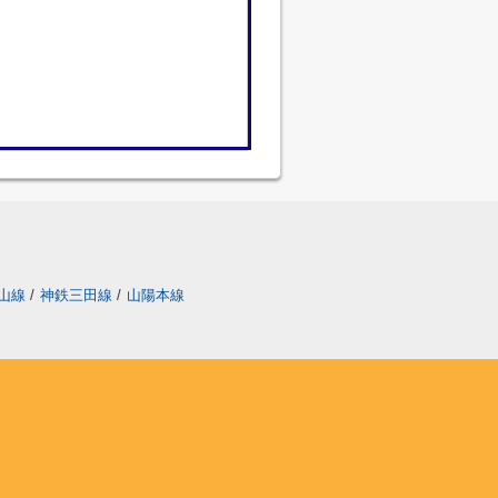
山線
/
神鉄三田線
/
山陽本線