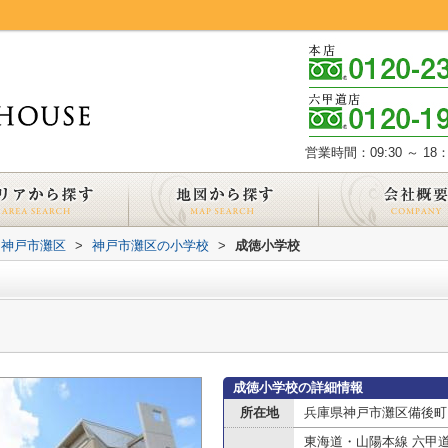
営業時間：09:30 ～ 18：
神戸市灘区
>
神戸市灘区の小学校
>
成徳小学校
成徳小学校の詳細情報
所在地
兵庫県神戸市灘区備後町１
東海道・山陽本線 六甲