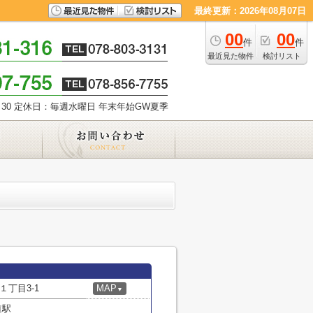
最終更新：2026年08月07日
00
00
件
件
最近見た物件
検討リスト
30
定休日：毎週水曜日 年末年始GW夏季
丁目3-1
MAP
▼
道駅