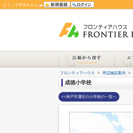
ようこそ
ゲスト
さん
フロンティアハウス
>
周辺施設案内
>
成徳小学校
<<神戸市灘区の小学校の一覧へ