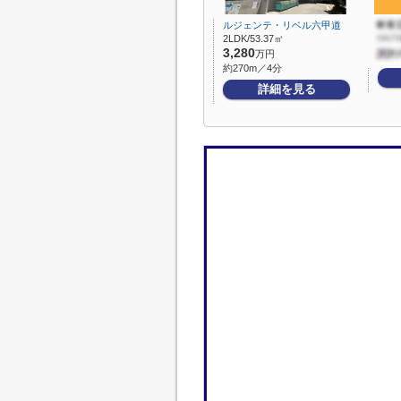
ルジェンテ・リベル六甲道
2LDK/53.37㎡
3,280
万円
約270m／4分
詳細を見る