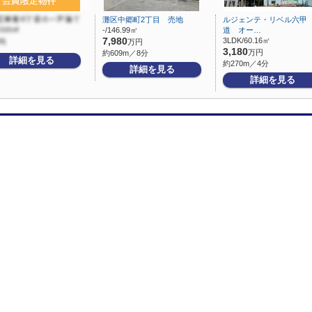
灘区中郷町2丁目 売地
ルジェンテ・リベル六甲
-/146.99㎡
道 オー…
7,980
3LDK/60.16㎡
万円
3,180
万円
約609m／8分
詳細を見る
約270m／4分
詳細を見る
詳細を見る