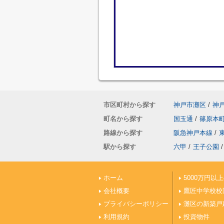
市区町村から探す
神戸市灘区
/
神
町名から探す
国玉通
/
篠原本
路線から探す
阪急神戸本線
/
駅から探す
六甲
/
王子公園
/
ホーム
5000万円以
会社概要
鷹匠中学校校
プライバシーポリシー
灘区の新築戸
利用規約
投資物件