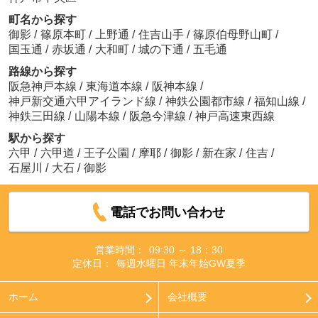
町名から探す
御影
/
篠原本町
/
上野通
/
住吉山手
/
篠原伯母野山町
/
国玉通
/
赤坂通
/
大和町
/
城の下通
/
五毛通
路線から探す
阪急神戸本線
/
東海道本線
/
阪神本線
/
神戸新交通六甲アイランド線
/
神鉄公園都市線
/
福知山線
/
神鉄三田線
/
山陽本線
/
阪急今津線
/
神戸高速東西線
駅から探す
六甲
/
六甲道
/
王子公園
/
摩耶
/
御影
/
新在家
/
住吉
/
石屋川
/
大石
/
御影
電話でお問い合わせ
営業時間：
09:30 ～ 18：30
定休日：
毎週水曜日 年末年始GW夏季
ホーム
会社概要