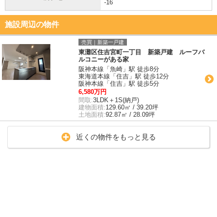
-16
施設周辺の物件
売買｜新築一戸建
東灘区住吉宮町一丁目 新築戸建 ルーフバ
ルコニーがある家
阪神本線「魚崎」駅 徒歩8分
東海道本線「住吉」駅 徒歩12分
阪神本線「住吉」駅 徒歩5分
6,580万円
間取:
3LDK＋1S(納戸)
建物面積:
129.60㎡ / 39.20坪
土地面積:
92.87㎡ / 28.09坪
近くの物件をもっと見る