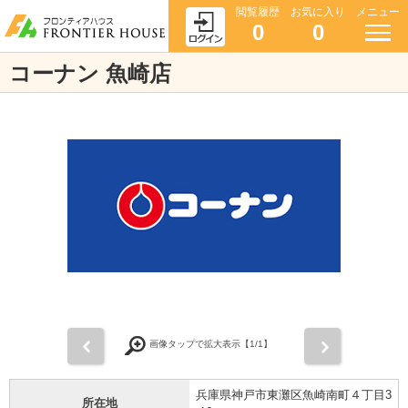
閲覧履歴
お気に入り
メニュー
0
0
コーナン 魚崎店
前
次
画像タップで拡大表示【
1
/1】
兵庫県神戸市東灘区魚崎南町４丁目3
所在地