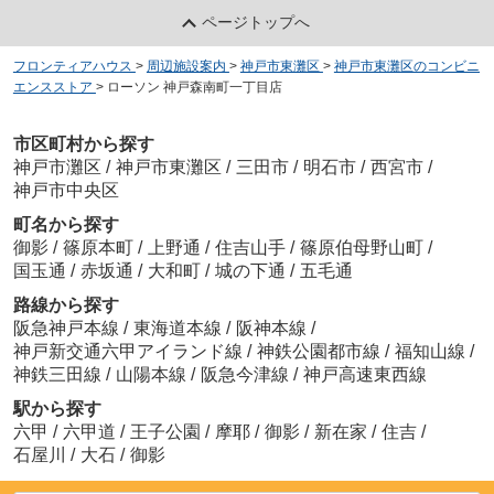
ページトップへ
フロンティアハウス
>
周辺施設案内
>
神戸市東灘区
>
神戸市東灘区のコンビニ
エンスストア
>
ローソン 神戸森南町一丁目店
市区町村から探す
神戸市灘区
/
神戸市東灘区
/
三田市
/
明石市
/
西宮市
/
神戸市中央区
町名から探す
御影
/
篠原本町
/
上野通
/
住吉山手
/
篠原伯母野山町
/
国玉通
/
赤坂通
/
大和町
/
城の下通
/
五毛通
路線から探す
阪急神戸本線
/
東海道本線
/
阪神本線
/
神戸新交通六甲アイランド線
/
神鉄公園都市線
/
福知山線
/
神鉄三田線
/
山陽本線
/
阪急今津線
/
神戸高速東西線
駅から探す
六甲
/
六甲道
/
王子公園
/
摩耶
/
御影
/
新在家
/
住吉
/
石屋川
/
大石
/
御影