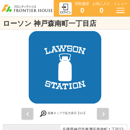
閲覧履歴
お気に入り
メニュー
0
0
ローソン 神戸森南町一丁目店
前
次
画像タップで拡大表示【
1
/1】
兵庫県神戸市東灘区森南町１丁目12-