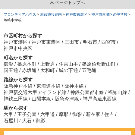
ページトップへ
フロンティアハウス
>
周辺施設案内
>
神戸市東灘区
>
神戸市東灘区の中学校
>
魚崎中学校
市区町村から探す
神戸市灘区
/
神戸市東灘区
/
三田市
/
明石市
/
西宮市
/
神戸市中央区
町名から探す
御影
/
篠原本町
/
上野通
/
住吉山手
/
篠原伯母野山町
/
国玉通
/
赤坂通
/
大和町
/
城の下通
/
五毛通
路線から探す
阪急神戸本線
/
東海道本線
/
阪神本線
/
神戸新交通六甲アイランド線
/
神鉄公園都市線
/
福知山線
/
神鉄三田線
/
山陽本線
/
阪急今津線
/
神戸高速東西線
駅から探す
六甲
/
王子公園
/
六甲道
/
摩耶
/
御影
/
新在家
/
住吉
/
石屋川
/
大石
/
御影