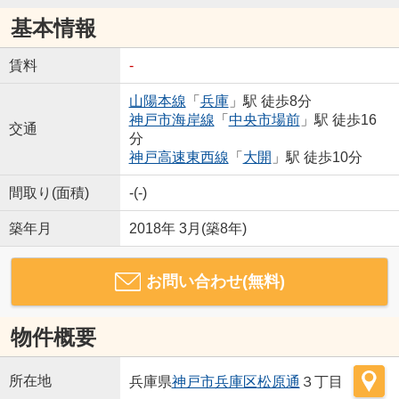
基本情報
賃料
-
山陽本線
「
兵庫
」駅 徒歩8分
神戸市海岸線
「
中央市場前
」駅 徒歩16
交通
分
神戸高速東西線
「
大開
」駅 徒歩10分
間取り(面積)
-(-)
築年月
2018年 3月(築8年)
お問い合わせ(無料)
物件概要
所在地
兵庫県
神戸市兵庫区
松原通
３丁目