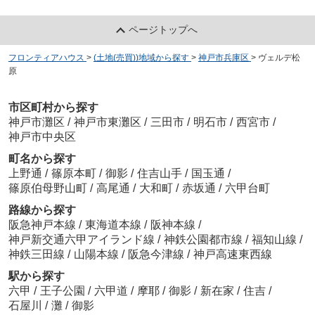
ページトップへ
フロンティアハウス
>
(土地(売買))地域から探す
>
神戸市兵庫区
>
ヴェルデ松
原
市区町村から探す
神戸市灘区
/
神戸市東灘区
/
三田市
/
明石市
/
西宮市
/
神戸市中央区
町名から探す
上野通
/
篠原本町
/
御影
/
住吉山手
/
国玉通
/
篠原伯母野山町
/
高尾通
/
大和町
/
赤坂通
/
六甲台町
路線から探す
阪急神戸本線
/
東海道本線
/
阪神本線
/
神戸新交通六甲アイランド線
/
神鉄公園都市線
/
福知山線
/
神鉄三田線
/
山陽本線
/
阪急今津線
/
神戸高速東西線
駅から探す
六甲
/
王子公園
/
六甲道
/
摩耶
/
御影
/
新在家
/
住吉
/
石屋川
/
灘
/
御影