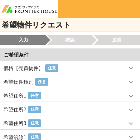
希望物件リクエスト
入力
確認
送信
ご希望条件
価格【売買物件】
任意
希望物件種別
任意
希望住所1
任意
希望住所2
任意
希望住所3
任意
希望沿線1
任意