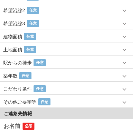
希望沿線2
任意
希望沿線3
任意
建物面積
任意
土地面積
任意
駅からの徒歩
任意
築年数
任意
こだわり条件
任意
その他ご要望等
任意
ご連絡先情報
お名前
必須