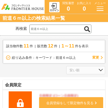
閲覧履歴
お気に入り
メニュー
0
0
前道６ｍ以上の検索結果一覧
再検索
11
12
1～11
該当物件数
件
販売数
件
件を表示
変更
絞り込み条件：
キーワード：前道６ｍ以上
会員限定
会員登録をして限定物件を見る