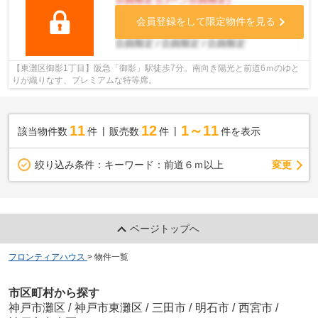
会員登録をして限定物件を見る
【東灘区御影1丁目】阪急「御影」駅徒歩7分。南向き陽光と前道6ｍのゆと
りが織りなす、プレミアムな特等席。
11
12
1～11
該当物件数
件
販売数
件
件を表示
変更
絞り込み条件：
キーワード：前道６ｍ以上
ページトップへ
フロンティアハウス
>
物件一覧
市区町村から探す
神戸市灘区
/
神戸市東灘区
/
三田市
/
明石市
/
西宮市
/