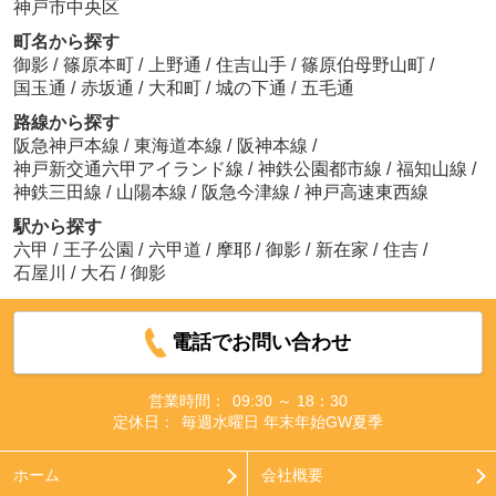
神戸市中央区
町名から探す
御影
/
篠原本町
/
上野通
/
住吉山手
/
篠原伯母野山町
/
国玉通
/
赤坂通
/
大和町
/
城の下通
/
五毛通
路線から探す
阪急神戸本線
/
東海道本線
/
阪神本線
/
神戸新交通六甲アイランド線
/
神鉄公園都市線
/
福知山線
/
神鉄三田線
/
山陽本線
/
阪急今津線
/
神戸高速東西線
駅から探す
六甲
/
王子公園
/
六甲道
/
摩耶
/
御影
/
新在家
/
住吉
/
石屋川
/
大石
/
御影
電話でお問い合わせ
営業時間：
09:30 ～ 18：30
定休日：
毎週水曜日 年末年始GW夏季
ホーム
会社概要